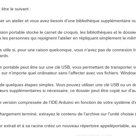
être le suivant :
er un atelier et vous avez besoin d'une bibliothèque supplémentaire ou
sion portable stocke le carnet de croquis, les bibliothèques et le dossi
s les personnes qui rejoignent l'atelier en répliquant simplement le mê
s utile si, pour une raison quelconque, vous n'avez pas de connexion In
ards.
ion portable peut être sur une clé USB, vous permettant de transporter
er sur n'importe quel ordinateur sans l'affecter avec vos fichiers. Window
 de quelques étapes simples. Vous pouvez utiliser une clé USB ou un dos
œurs supplémentaires si nécessaire, ce dossier peut être copié sur d'a
 version compressée de l'IDE Arduino en fonction de votre système d'ex
chargement terminé, extrayez le contenu de l'archive sur l'unité choisie 
r extrait et à sa racine créez un nouveau répertoire appeléportable, au