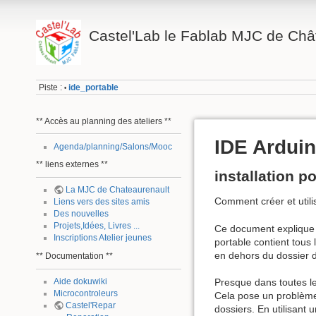
Castel'Lab le Fablab MJC de Châ
Piste :
ide_portable
•
** Accès au planning des ateliers **
IDE Arduin
Agenda/planning/Salons/Mooc
** liens externes **
installation p
La MJC de Chateaurenault
Comment créer et utili
Liens vers des sites amis
Des nouvelles
Projets,Idées, Livres ...
Ce document explique c
Inscriptions Atelier jeunes
portable contient tous 
en dehors du dossier dé
** Documentation **
Aide dokuwiki
Presque dans toutes les
Microcontroleurs
Cela pose un problème l
Castel'Repar
dossiers. En utilisant