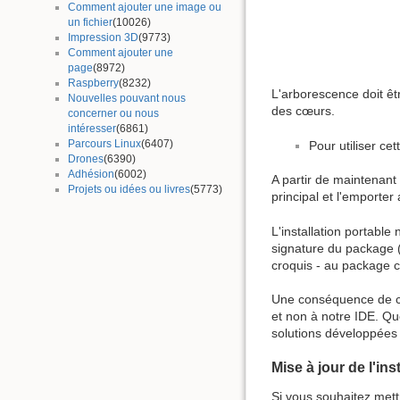
Comment ajouter une image ou
un fichier
(10026)
Impression 3D
(9773)
Comment ajouter une
page
(8972)
Raspberry
(8232)
L'arborescence doit êtr
Nouvelles pouvant nous
des cœurs.
concerner ou nous
intéresser
(6861)
Parcours Linux
(6407)
Pour utiliser cet
Drones
(6390)
Adhésion
(6002)
A partir de maintenant 
Projets ou idées ou livres
(5773)
principal et l'emporte
L'installation portable
signature du package 
croquis - au package c
Une conséquence de cel
et non à notre IDE. Qu
solutions développées
Mise à jour de l'ins
Si vous souhaitez mett