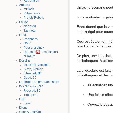
Reparation
Arduino
Un autre scénario peut 
mBlock
Vittascience
vous souhaitez organis
Projets Robots
Esp32
Nodered
Étant donné que la ver
Tasmota
départ égal pour toute
Linux
Raspberry
Ceci est également trè
OMV
téléchargements ni ret
Passer à Linux
Reseaux
Presentation
De plus, une installat
reseaux
bibliothèques, à utilis
Dessins
Inkscape, Vectoriel
Gimp, Bipmap
La procédure est faite
Librecad, 2D
bibliothèques et des c
Qcad, 2D
Langages de programmation
Téléchargez une
IMP 3D / Stylo 3D
Freecad, 3D
Une fois le télé
Tinkercad
CNC
Laser
Ouvrez le dossie
Drone
OpenStreetMap