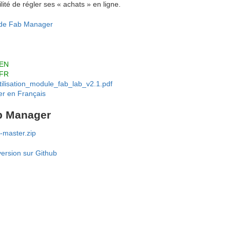
bilité de régler ses « achats » en ligne.
 de Fab Manager
 EN
 FR
ilisation_module_fab_lab_v2.1.pdf
r en Français
ab Manager
-master.zip
version sur Github