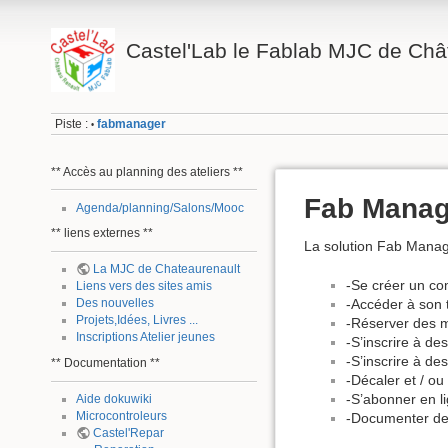
Castel'Lab le Fablab MJC de Châ
Piste :
fabmanager
•
** Accès au planning des ateliers **
Fab Manag
Agenda/planning/Salons/Mooc
** liens externes **
La solution Fab Manage
La MJC de Chateaurenault
-Se créer un com
Liens vers des sites amis
-Accéder à son 
Des nouvelles
Projets,Idées, Livres ...
-Réserver des 
Inscriptions Atelier jeunes
-S’inscrire à de
-S’inscrire à de
** Documentation **
-Décaler et / ou 
-S’abonner en l
Aide dokuwiki
Microcontroleurs
-Documenter de
Castel'Repar