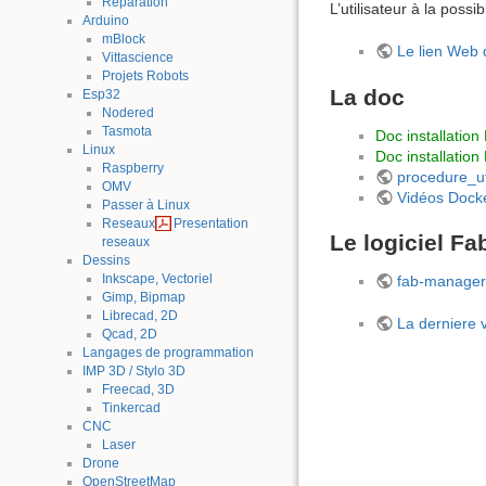
Reparation
L’utilisateur à la possi
Arduino
mBlock
Le lien Web
Vittascience
Projets Robots
La doc
Esp32
Nodered
Tasmota
Doc installation
Linux
Doc installation
Raspberry
procedure_ut
OMV
Vidéos Docke
Passer à Linux
Reseaux
Presentation
Le logiciel F
reseaux
Dessins
Inkscape, Vectoriel
fab-manager
Gimp, Bipmap
Librecad, 2D
La derniere 
Qcad, 2D
Langages de programmation
IMP 3D / Stylo 3D
Freecad, 3D
Tinkercad
CNC
Laser
Drone
OpenStreetMap