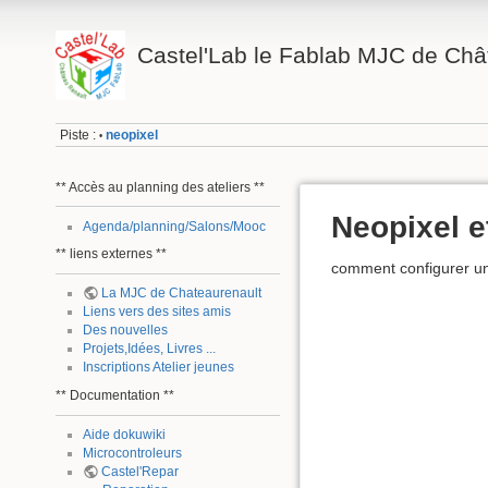
Castel'Lab le Fablab MJC de Châ
Piste :
neopixel
•
** Accès au planning des ateliers **
Neopixel e
Agenda/planning/Salons/Mooc
** liens externes **
comment configurer un
La MJC de Chateaurenault
Liens vers des sites amis
Des nouvelles
Projets,Idées, Livres ...
Inscriptions Atelier jeunes
** Documentation **
Aide dokuwiki
Microcontroleurs
Castel'Repar