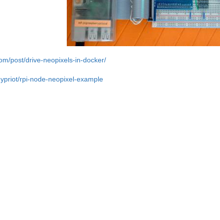
com/post/drive-neopixels-in-docker/
hypriot/rpi-node-neopixel-example