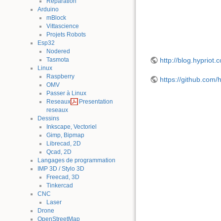
Reparation
Arduino
mBlock
Vittascience
Projets Robots
Esp32
Nodered
Tasmota
http://blog.hypriot.
Linux
Raspberry
https://github.com/
OMV
Passer à Linux
Reseaux
Presentation
reseaux
Dessins
Inkscape, Vectoriel
Gimp, Bipmap
Librecad, 2D
Qcad, 2D
Langages de programmation
IMP 3D / Stylo 3D
Freecad, 3D
Tinkercad
CNC
Laser
Drone
OpenStreetMap