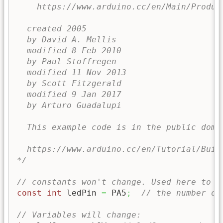
    https://www.arduino.cc/en/Main/Product
  created 2005

  by David A. Mellis

  modified 8 Feb 2010

  by Paul Stoffregen

  modified 11 Nov 2013

  by Scott Fitzgerald

  modified 9 Jan 2017

  by Arturo Guadalupi

  This example code is in the public domai
  https://www.arduino.cc/en/Tutorial/Buil
*/
// constants won't change. Used here to s
const
int
 ledPin 
=
 PA5
;
// the number of
// Variables will change: