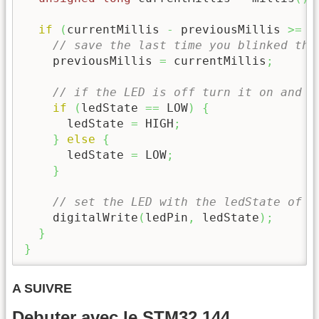
if
(
currentMillis 
-
 previousMillis 
>=
 i
// save the last time you blinked the
    previousMillis 
=
 currentMillis
;
// if the LED is off turn it on and v
if
(
ledState 
==
 LOW
)
{
      ledState 
=
 HIGH
;
}
else
{
      ledState 
=
 LOW
;
}
// set the LED with the ledState of t
    digitalWrite
(
ledPin
,
 ledState
)
;
}
}
A SUIVRE
Debuter avec le STM32 144