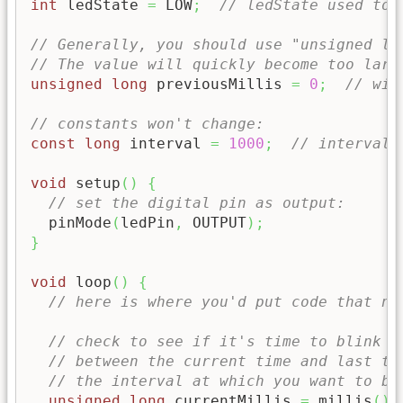
int
 ledState 
=
 LOW
;
// ledState used to 
// Generally, you should use "unsigned lo
// The value will quickly become too larg
unsigned
long
 previousMillis 
=
0
;
// wil
// constants won't change:
const
long
 interval 
=
1000
;
// interval 
void
 setup
(
)
{
// set the digital pin as output:
  pinMode
(
ledPin
,
 OUTPUT
)
;
}
void
 loop
(
)
{
// here is where you'd put code that ne
// check to see if it's time to blink t
// between the current time and last ti
// the interval at which you want to bl
unsigned
long
 currentMillis 
=
 millis
(
)
;