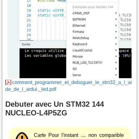
comment_programmer_et_deboguer_le_stm32_a_l_ai
de_de_l_ardui._led.pdf
Debuter avec Un STM32 144
NUCLEO-L4P5ZG
Carte Pour l'instant … non comparible