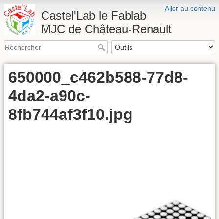
Aller au contenu
Castel'Lab le Fablab
MJC de Château-Renault
650000_c462b588-77d8-
4da2-a90c-
8fb744af3f10.jpg