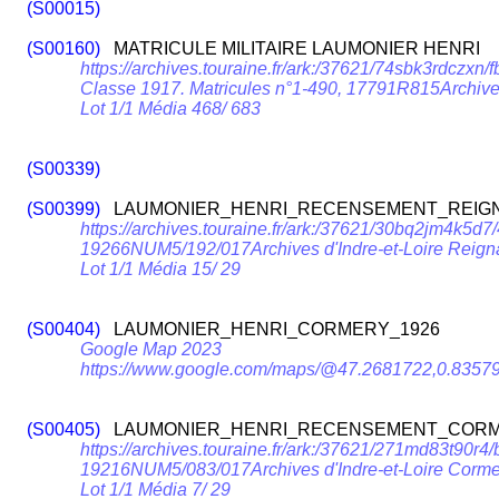
(S00015)
(S00160)
MATRICULE MILITAIRE LAUMONIER HENRI
https://archives.touraine.fr/ark:/37621/74sbk3rdc
Classe 1917. Matricules n°1-490, 17791R815Archives
Lot 1/1 Média 468/ 683
(S00339)
(S00399)
LAUMONIER_HENRI_RECENSEMENT_REIGN
https://archives.touraine.fr/ark:/37621/30bq2jm4k
19266NUM5/192/017Archives d'Indre-et-Loire Reign
Lot 1/1 Média 15/ 29
(S00404)
LAUMONIER_HENRI_CORMERY_1926
Google Map 2023
https://www.google.com/maps/@47.2681722,0.83579
(S00405)
LAUMONIER_HENRI_RECENSEMENT_CORME
https://archives.touraine.fr/ark:/37621/271md83t90
19216NUM5/083/017Archives d'Indre-et-Loire Corme
Lot 1/1 Média 7/ 29