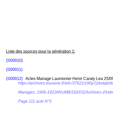
Liste des sources pour la génération 1:
(S00010)
(S00011)
(S00012)
Actes Mariage Laumonier Henri Caraty Lea 25/0
https://archives.touraine.fr/ark:/37621/c90p7jzkxtq
Mariages, 1906-19226NUM8/192/032Archives d'Indre
Page 111 acte N°5