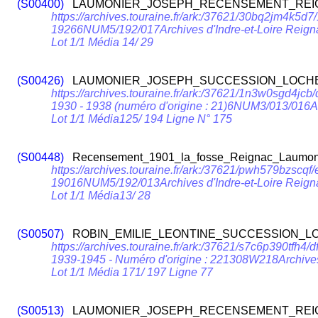
(S00400)
LAUMONIER_JOSEPH_RECENSEMENT_REIG
https://archives.touraine.fr/ark:/37621/30bq2jm4k5
19266NUM5/192/017Archives d'Indre-et-Loire Reign
Lot 1/1 Média 14/ 29
(S00426)
LAUMONIER_JOSEPH_SUCCESSION_LOCHE
https://archives.touraine.fr/ark:/37621/1n3w0sgd4j
1930 - 1938 (numéro d'origine : 21)6NUM3/013/016A
Lot 1/1 Média125/ 194 Ligne N° 175
(S00448)
Recensement_1901_la_fosse_Reignac_Laumon
https://archives.touraine.fr/ark:/37621/pwh579bzs
19016NUM5/192/013Archives d'Indre-et-Loire Reign
Lot 1/1 Média13/ 28
(S00507)
ROBIN_EMILIE_LEONTINE_SUCCESSION_LO
https://archives.touraine.fr/ark:/37621/s7c6p390tfh
1939-1945 - Numéro d'origine : 221308W218Archive
Lot 1/1 Média 171/ 197 Ligne 77
(S00513)
LAUMONIER_JOSEPH_RECENSEMENT_REIG