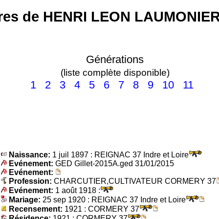
res de HENRI LEON LAUMONIER 
Générations
(liste complète disponible)
1
2
3
4
5
6
7
8
9
10
11
Naissance:
1 juil 1897 : REIGNAC 37 Indre et Loire
Evénement:
GED Gillet-2015A.ged 31/01/2015
Evénement:
Profession:
CHARCUTIER,CULTIVATEUR CORMERY 37
Evénement:
1 août 1918 :
Mariage:
25 sep 1920 : REIGNAC 37 Indre et Loire
Recensement:
1921 : CORMERY 37
Résidence:
1921 : CORMERY 37