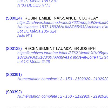
Lot 1/1 Média 135 / 219
N°83 DECES N°73
(S00024)
ROBIN_EMILIE_NAISSANCE_COURCAY
https://archives.touraine.fr/ark:/37621/n0q5dh2w6x
Naissances, 1837-18926NUM8/085/032Archives d'I
Lot 1/1 Média 135/ 324
Acte N°1
(S00138)
RECENSEMENT LAUMONIER JOSEPH
https://archives.touraine.fr/ark:/37621/wpdhf40z9
18726NUM5/183/007Archives d'Indre-et-Loire PE
Lot 1/1 Média 6/ 28
(S00391)
Numérotation complète : 2 - 150 - 2192920 - 219292
(S00392)
Numérotation complète : 2 - 150 - 2192920 - 219292