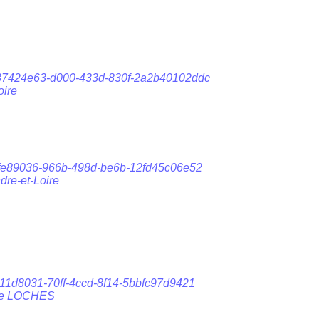
9fw/37424e63-d000-433d-830f-2a2b40102ddc
oire
8m/cfe89036-966b-498d-be6b-12fd45c06e52
re-et-Loire
v/c11d8031-70ff-4ccd-8f14-5bbfc97d9421
ire LOCHES