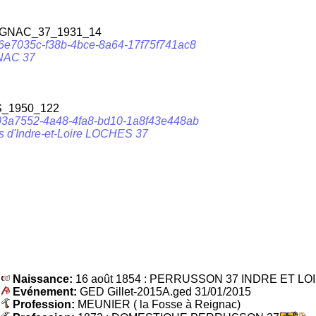
NAC_37_1931_14
f/56e7035c-f38b-4bce-8a64-17f75f741ac8
GNAC 37
1950_122
nz/503a7552-4a48-4fa8-bd10-1a8f43e448ab
s d'Indre-et-Loire LOCHES 37
Naissance:
16 août 1854 : PERRUSSON 37 INDRE ET LO
Evénement:
GED Gillet-2015A.ged 31/01/2015
Profession:
MEUNIER ( la Fosse à Reignac)