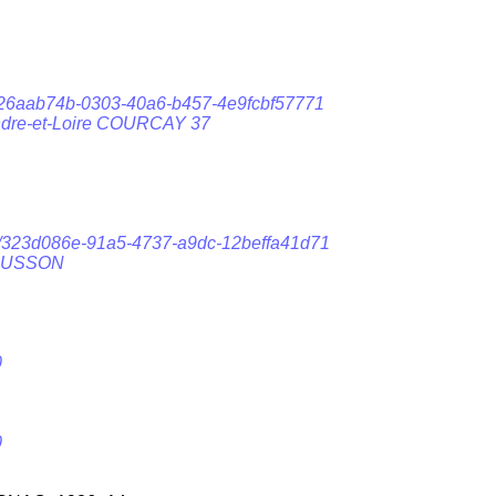
kf/26aab74b-0303-40a6-b457-4e9fcbf57771
ndre-et-Loire COURCAY 37
5qm/323d086e-91a5-4737-a9dc-12beffa41d71
RRUSSON
0
0