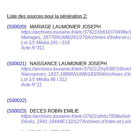
Liste des sources pour la génération 2:
(S00020)
MARIAGE LAUMONIER JOSEPH
https://archives.touraine.fr/ark:/37621/0r61k37d4
Mariages, 18776NUM8/261/270Archives d'Indre-et-L
Lot 1/1 Média 241 / 318
Acte N°311
(S00021)
NAISSANCE LAUMONIER JOSEPH
https://archives.touraine.fr/ark:/37621/2lnj53t67z
Naissances, 1837-18896NUM8/183/004Archives d'Ind
Lot 1/1 Média 96 / 312
Acte N°11
(S00022)
(S00023)
DECES ROBIN EMILIE
https://archives.touraine.fr/ark:/37621/dhbz783tfw0
Décès, 1941-19444E132/127Archives d'Indre-et-Lo