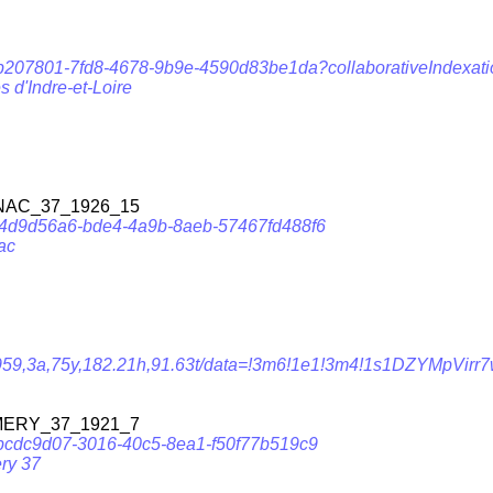
zxn/fb207801-7fd8-4678-9b9e-4590d83be1da?collaborativeIndex
 d'Indre-et-Loire
AC_37_1926_15
5d7/4d9d56a6-bde4-4a9b-8aeb-57467fd488f6
ac
59,3a,75y,182.21h,91.63t/data=!3m6!1e1!3m4!1s1DZYMpVirr7
RY_37_1921_7
r4/bcdc9d07-3016-40c5-8ea1-f50f77b519c9
ry 37