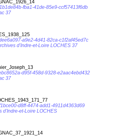
NAC_1926_14
d7/1b1de84b-fba1-41de-85e9-ccf57413f6db
ac 37
S_1938_125
cb/dee6a097-a9e2-4d41-82ca-c1f2af45ed7c
rchives d'Indre-et-Loire LOCHES 37
ier_Joseph_13
cqf/ebc8652a-d95f-458d-9328-e2aac4ebd432
ac 37
CHES_1943_171_77
4/df1bce00-d8ff-4474-add1-4911d4363d69
s d'Indre-et-Loire LOCHES
NAC_37_1921_14