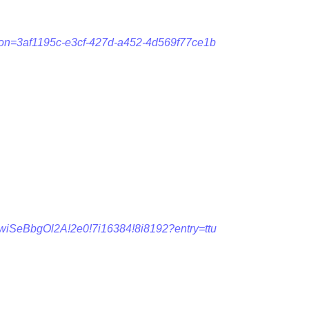
ation=3af1195c-e3cf-427d-a452-4d569f77ce1b
wiSeBbgOl2A!2e0!7i16384!8i8192?entry=ttu