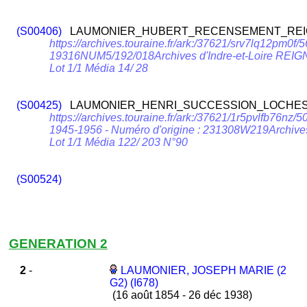
(S00406)
LAUMONIER_HUBERT_RECENSEMENT_REIG
https://archives.touraine.fr/ark:/37621/srv7lq12pm0
19316NUM5/192/018Archives d'Indre-et-Loire REI
Lot 1/1 Média 14/ 28
(S00425)
LAUMONIER_HENRI_SUCCESSION_LOCHES_
https://archives.touraine.fr/ark:/37621/1r5pvlfb76
1945-1956 - Numéro d'origine : 231308W219Archive
Lot 1/1 Média 122/ 203 N°90
(S00524)
GENERATION 2
2
-
LAUMONIER, JOSEPH MARIE (2
G2) (I678)
(16 août 1854 - 26 déc 1938)