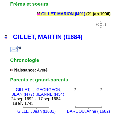
Frères et soeurs
GILLET, MARION (I491)
(21 jan 1996)
GILLET, MARTIN (I1684)
Chronologie
Naissance:
Avéré
Parents et grand-parents
GILLET,
GEORGEON,
?
?
JEAN (I477)
JEANNE (I454)
24 sep 1692 -
17 sep 1684
18 fév 1743
GILLET, Jean (I1681)
BARDOU, Anne (I1682)