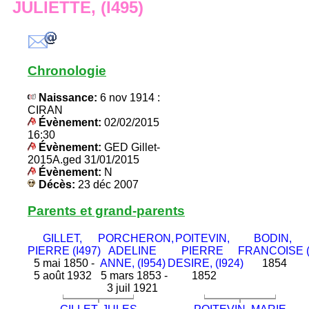
JULIETTE, (I495)
Chronologie
Naissance:
6 nov 1914 :
CIRAN
Évènement:
02/02/2015
16:30
Évènement:
GED Gillet-
2015A.ged 31/01/2015
Évènement:
N
Décès:
23 déc 2007
Parents et grand-parents
GILLET,
PORCHERON,
POITEVIN,
BODIN,
PIERRE (I497)
ADELINE
PIERRE
FRANCOISE (
5 mai 1850 -
ANNE, (I954)
DESIRE, (I924)
1854
5 août 1932
5 mars 1853 -
1852
3 juil 1921