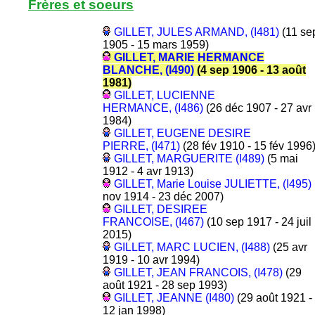
Frères et soeurs
GILLET, JULES ARMAND, (I481)
(11 se
1905 - 15 mars 1959)
GILLET, MARIE HERMANCE
BLANCHE, (I490)
(4 sep 1906 - 13 août
1981)
GILLET, LUCIENNE
HERMANCE, (I486)
(26 déc 1907 - 27 avr
1984)
GILLET, EUGENE DESIRE
PIERRE, (I471)
(28 fév 1910 - 15 fév 1996
GILLET, MARGUERITE (I489)
(5 mai
1912 - 4 avr 1913)
GILLET, Marie Louise JULIETTE, (I495)
nov 1914 - 23 déc 2007)
GILLET, DESIREE
FRANCOISE, (I467)
(10 sep 1917 - 24 juil
2015)
GILLET, MARC LUCIEN, (I488)
(25 avr
1919 - 10 avr 1994)
GILLET, JEAN FRANCOIS, (I478)
(29
août 1921 - 28 sep 1993)
GILLET, JEANNE (I480)
(29 août 1921 -
12 jan 1998)