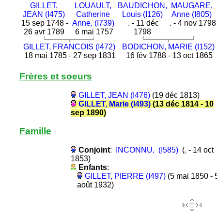
GILLET,
LOUAULT,
BAUDICHON,
MAUGARE,
JEAN (I475)
Catherine
Louis (I126)
Anne (I805)
15 sep 1748 -
Anne, (I739)
. - 11 déc
. - 4 nov 1798
26 avr 1789
6 mai 1757
1798
GILLET, FRANCOIS (I472)
BODICHON, MARIE (I152)
18 mai 1785 - 27 sep 1831
16 fév 1788 - 13 oct 1865
Frères et soeurs
GILLET, JEAN (I476)
(19 déc 1813)
GILLET, Marie (I493)
(13 déc 1814 - 10
sep 1890)
Famille
Conjoint
:
INCONNU, (I585)
(. - 14 oct
1853)
Enfants
:
GILLET, PIERRE (I497)
(5 mai 1850 - 
août 1932)