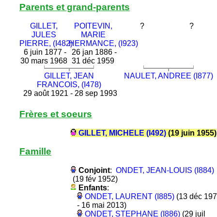
Parents et grand-parents
GILLET,
POITEVIN,
?
?
JULES
MARIE
PIERRE, (I482)
HERMANCE, (I923)
6 juin 1877 -
26 jan 1886 -
30 mars 1968
31 déc 1959
GILLET, JEAN
NAULET, ANDREE (I877)
FRANCOIS, (I478)
29 août 1921 - 28 sep 1993
Frères et soeurs
GILLET, MICHELE (I492)
(19 juin 1955)
Famille
Conjoint
:
ONDET, JEAN-LOUIS (I884)
(19 fév 1952)
Enfants
:
ONDET, LAURENT (I885)
(13 déc 19
- 16 mai 2013)
ONDET, STEPHANE (I886)
(29 juil