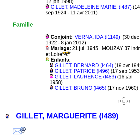
12 jan 1998)
GILLET, MADELEINE MARIE, (I487)
(14
sep 1924 - 11 avr 2011)
Famille
Conjoint
:
VERNA, IDA (I1149)
(30 déc
1922 - 8 jan 2012)
Mariage:
21 juil 1945 : MOUZAY 37 Ind
et Loire
Enfants
:
GILLET, BERNARD (I464)
(19 avr 194
GILLET, PATRICE (I496)
(17 sep 1953
GILLET, LAURENCE (I483)
(16 jan
1958)
GILLET, BRUNO (I465)
(17 nov 1960)
GILLET, MARGUERITE (I489)