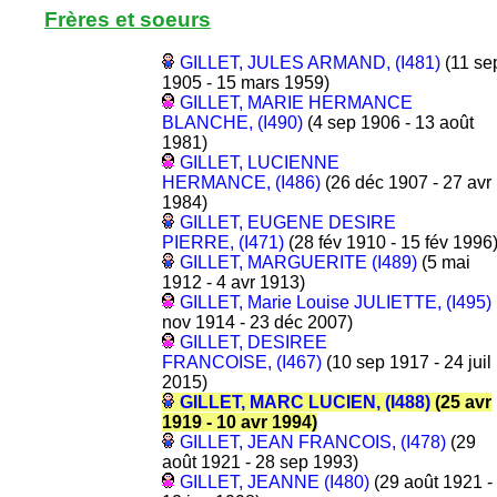
Frères et soeurs
GILLET, JULES ARMAND, (I481)
(11 se
1905 - 15 mars 1959)
GILLET, MARIE HERMANCE
BLANCHE, (I490)
(4 sep 1906 - 13 août
1981)
GILLET, LUCIENNE
HERMANCE, (I486)
(26 déc 1907 - 27 avr
1984)
GILLET, EUGENE DESIRE
PIERRE, (I471)
(28 fév 1910 - 15 fév 1996
GILLET, MARGUERITE (I489)
(5 mai
1912 - 4 avr 1913)
GILLET, Marie Louise JULIETTE, (I495)
nov 1914 - 23 déc 2007)
GILLET, DESIREE
FRANCOISE, (I467)
(10 sep 1917 - 24 juil
2015)
GILLET, MARC LUCIEN, (I488)
(25 avr
1919 - 10 avr 1994)
GILLET, JEAN FRANCOIS, (I478)
(29
août 1921 - 28 sep 1993)
GILLET, JEANNE (I480)
(29 août 1921 -