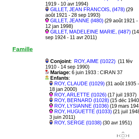
1919 - 10 avr 1994)
GILLET, JEAN FRANCOIS, (I478)
(29
août 1921 - 28 sep 1993)
GILLET, JEANNE (I480)
(29 août 1921 -
12 jan 1998)
GILLET, MADELEINE MARIE, (I487)
(14
sep 1924 - 11 avr 2011)
Famille
Conjoint
:
ROY, AIME (I1022)
(11 fév
1910 - 14 sep 1990)
Mariage:
6 juin 1933 : CIRAN 37
Enfants
:
ROY, CLAUDE (I1029)
(31 août 1935 -
18 jan 2000)
ROY, ARLETTE (I1026)
(17 juil 1937)
ROY, BERNARD (I1028)
(15 déc 1940
ROY, LYSIANNE (I1036)
(19 mars 194
ROY, HUGUETTE (I1033)
(21 juil 1948
3 juin 2011)
ROY, SERGE (I1038)
(30 avr 1951)