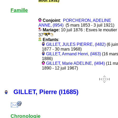
août 1932)
Famille
Conjoint
:
PORCHERON, ADELINE
ANNE, (I954)
(5 mars 1853 - 3 juil 1921)
Mariage:
10 juil 1876 : Esves le moutier
37
Enfants
:
GILLET, JULES PIERRE, (I482)
(6 jui
1877 - 30 mars 1968)
GILLET, Armand Henri, (I463)
(16 mar
1886)
GILLET, Marie ADELINE, (I494)
(11 ma
1890 - 12 juil 1967)
GILLET, Pierre (I1685)
Chronologie