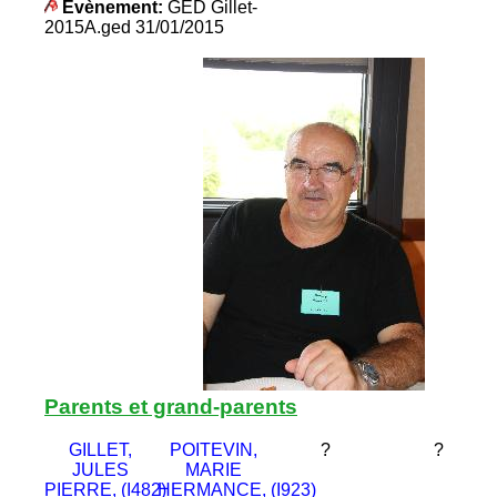
Évènement:
GED Gillet-
2015A.ged 31/01/2015
Parents et grand-parents
GILLET,
POITEVIN,
?
?
JULES
MARIE
PIERRE, (I482)
HERMANCE, (I923)