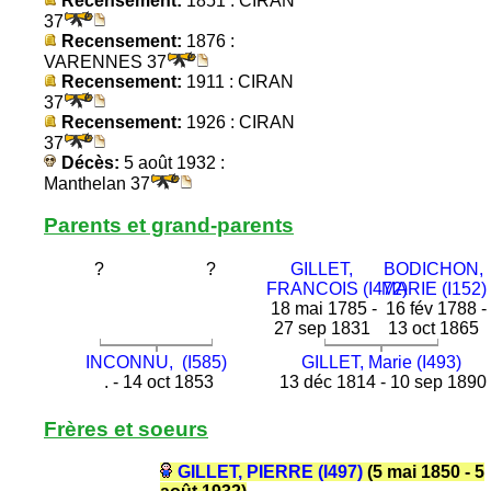
Recensement:
1851 : CIRAN
37
Recensement:
1876 :
VARENNES 37
Recensement:
1911 : CIRAN
37
Recensement:
1926 : CIRAN
37
Décès:
5 août 1932 :
Manthelan 37
Parents et grand-parents
?
?
GILLET,
BODICHON,
FRANCOIS (I472)
MARIE (I152)
18 mai 1785 -
16 fév 1788 -
27 sep 1831
13 oct 1865
INCONNU, (I585)
GILLET, Marie (I493)
. - 14 oct 1853
13 déc 1814 - 10 sep 1890
Frères et soeurs
GILLET, PIERRE (I497)
(5 mai 1850 - 5