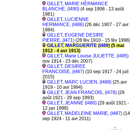
GILLET, MARIE HERMANCE
BLANCHE, (I490)
(4 sep 1906 - 13 août
1981)
GILLET, LUCIENNE
HERMANCE, (I486)
(26 déc 1907 - 27 avr
1984)
GILLET, EUGENE DESIRE
PIERRE, (I471)
(28 fév 1910 - 15 fév 1996
GILLET, MARGUERITE (I489)
(5 mai
1912 - 4 avr 1913)
GILLET, Marie Louise JULIETTE, (I495)
nov 1914 - 23 déc 2007)
GILLET, DESIREE
FRANCOISE, (I467)
(10 sep 1917 - 24 juil
2015)
GILLET, MARC LUCIEN, (I488)
(25 avr
1919 - 10 avr 1994)
GILLET, JEAN FRANCOIS, (I478)
(29
août 1921 - 28 sep 1993)
GILLET, JEANNE (I480)
(29 août 1921 -
12 jan 1998)
GILLET, MADELEINE MARIE, (I487)
(14
sep 1924 - 11 avr 2011)