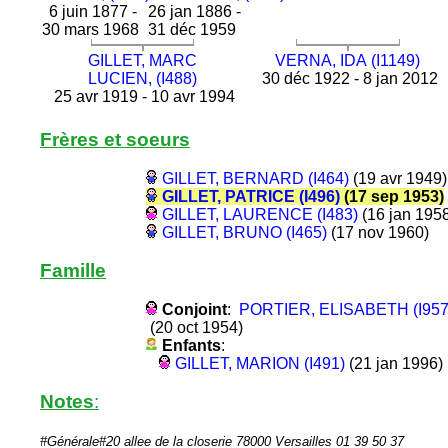
6 juin 1877 -
26 jan 1886 -
30 mars 1968
31 déc 1959
GILLET, MARC
VERNA, IDA (I1149)
LUCIEN, (I488)
30 déc 1922 - 8 jan 2012
25 avr 1919 - 10 avr 1994
Frères et soeurs
GILLET, BERNARD (I464)
(19 avr 1949)
GILLET, PATRICE (I496)
(17 sep 1953)
GILLET, LAURENCE (I483)
(16 jan 195
GILLET, BRUNO (I465)
(17 nov 1960)
Famille
Conjoint
:
PORTIER, ELISABETH (I957
(20 oct 1954)
Enfants
:
GILLET, MARION (I491)
(21 jan 1996)
Notes
:
#Générale#20 allee de la closerie 78000 Versailles 01 39 50 37