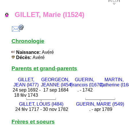
GILLET, Marie (I1524)
Chronologie
Naissance:
Avéré
Décès:
Avéré
Parents et grand-parents
GILLET,
GEORGEON,
GUERIN,
MARTIN,
JEAN (I477)
JEANNE (I454)
Francois (I1679)
Catherine (I16
24 sep 1692 -
17 sep 1684
. - 1742
18 fév 1743
GILLET, LOUIS (I484)
GUERIN, MARIE (I549)
24 fév 1717 - 30 nov 1782
. - apr 1789
Frères et soeurs