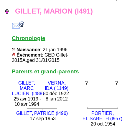
GILLET, MARION (I491)
Chronologie
Naissance:
21 jan 1996
Évènement:
GED Gillet-
2015A.ged 31/01/2015
Parents et grand-parents
GILLET,
VERNA,
?
?
MARC
IDA (I1149)
LUCIEN, (I488)
30 déc 1922 -
25 avr 1919 -
8 jan 2012
10 avr 1994
GILLET, PATRICE (I496)
PORTIER,
17 sep 1953
ELISABETH (I957)
20 oct 1954