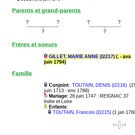
Parents et grand-parents
?
?
?
?
?
?
Frères et soeurs
GILLET, MARIE ANNE (I2217)
(. - ava
juin 1794)
Famille
Conjoint
:
TOUTAIN, DENIS (I2216)
(1
juin 1713 - env 1788)
Mariage:
26 juin 1747 : REIGNAC 37
Indre et Loire
Enfants
:
TOUTAIN, Francois (I2215)
(1 jan 176