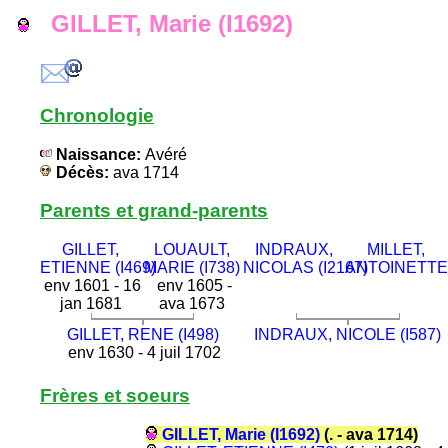
GILLET, Marie (I1692)
Chronologie
Naissance:
Avéré
Décès:
ava 1714
Parents et grand-parents
GILLET,
LOUAULT,
INDRAUX,
MILLET,
ETIENNE (I469)
MARIE (I738)
NICOLAS (I2167)
ANTOINETTE 
env 1601 - 16
env 1605 -
jan 1681
ava 1673
GILLET, RENE (I498)
INDRAUX, NICOLE (I587)
env 1630 - 4 juil 1702
Frères et soeurs
GILLET, Marie (I1692)
(. - ava 1714)