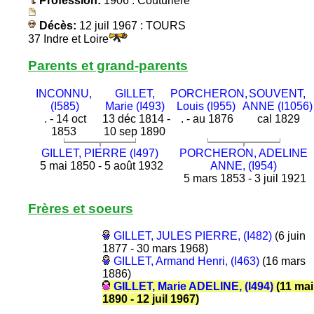
Profession:
1906 : Couturiere
Décès:
12 juil 1967 : TOURS
37 Indre et Loire
Parents et grand-parents
INCONNU,
GILLET,
PORCHERON,
SOUVENT,
(I585)
Marie (I493)
Louis (I955)
ANNE (I1056)
. - 14 oct
13 déc 1814 -
. - au 1876
cal 1829
1853
10 sep 1890
GILLET, PIERRE (I497)
PORCHERON, ADELINE
5 mai 1850 - 5 août 1932
ANNE, (I954)
5 mars 1853 - 3 juil 1921
Frères et soeurs
GILLET, JULES PIERRE, (I482)
(6 juin
1877 - 30 mars 1968)
GILLET, Armand Henri, (I463)
(16 mars
1886)
GILLET, Marie ADELINE, (I494)
(11 mai
1890 - 12 juil 1967)