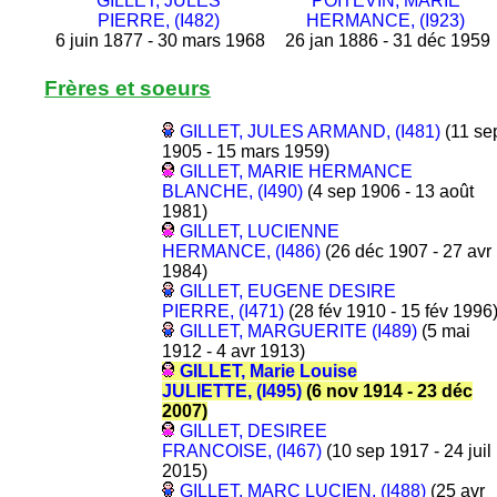
GILLET, JULES
POITEVIN, MARIE
PIERRE, (I482)
HERMANCE, (I923)
6 juin 1877 - 30 mars 1968
26 jan 1886 - 31 déc 1959
Frères et soeurs
GILLET, JULES ARMAND, (I481)
(11 se
1905 - 15 mars 1959)
GILLET, MARIE HERMANCE
BLANCHE, (I490)
(4 sep 1906 - 13 août
1981)
GILLET, LUCIENNE
HERMANCE, (I486)
(26 déc 1907 - 27 avr
1984)
GILLET, EUGENE DESIRE
PIERRE, (I471)
(28 fév 1910 - 15 fév 1996
GILLET, MARGUERITE (I489)
(5 mai
1912 - 4 avr 1913)
GILLET, Marie Louise
JULIETTE, (I495)
(6 nov 1914 - 23 déc
2007)
GILLET, DESIREE
FRANCOISE, (I467)
(10 sep 1917 - 24 juil
2015)
GILLET, MARC LUCIEN, (I488)
(25 avr