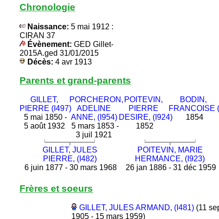
Chronologie
Naissance:
5 mai 1912 :
CIRAN 37
Évènement:
GED Gillet-
2015A.ged 31/01/2015
Décès:
4 avr 1913
Parents et grand-parents
GILLET,
PORCHERON,
POITEVIN,
BODIN,
PIERRE (I497)
ADELINE
PIERRE
FRANCOISE (
5 mai 1850 -
ANNE, (I954)
DESIRE, (I924)
1854
5 août 1932
5 mars 1853 -
1852
3 juil 1921
GILLET, JULES
POITEVIN, MARIE
PIERRE, (I482)
HERMANCE, (I923)
6 juin 1877 - 30 mars 1968
26 jan 1886 - 31 déc 1959
Frères et soeurs
GILLET, JULES ARMAND, (I481)
(11 se
1905 - 15 mars 1959)