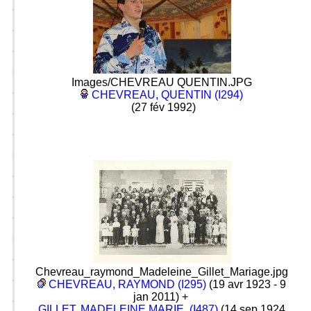
Images/CHEVREAU QUENTIN.JPG
CHEVREAU, QUENTIN (I294)
(27 fév 1992)
Chevreau_raymond_Madeleine_Gillet_Mariage.jpg
CHEVREAU, RAYMOND (I295)
(19 avr 1923 - 9
jan 2011) +
GILLET, MADELEINE MARIE, (I487)
(14 sep 1924