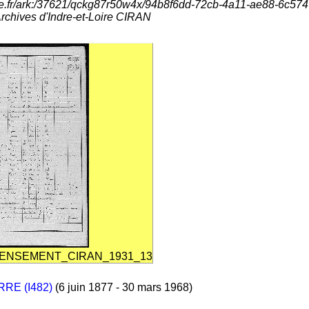
aine.fr/ark:/37621/qckg87r50w4x/94b8f6dd-72cb-4a11-ae88-6c5
hives d'Indre-et-Loire CIRAN
ENSEMENT_CIRAN_1931_13
RRE (I482)
(6 juin 1877 - 30 mars 1968)