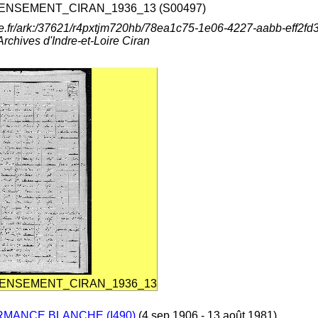
ENSEMENT_CIRAN_1936_13 (S00497)
ine.fr/ark:/37621/r4pxtjm720hb/78ea1c75-1e06-4227-aabb-eff2fd
hives d'Indre-et-Loire Ciran
ENSEMENT_CIRAN_1936_13
RMANCE BLANCHE (I490)
(4 sep 1906 - 13 août 1981)