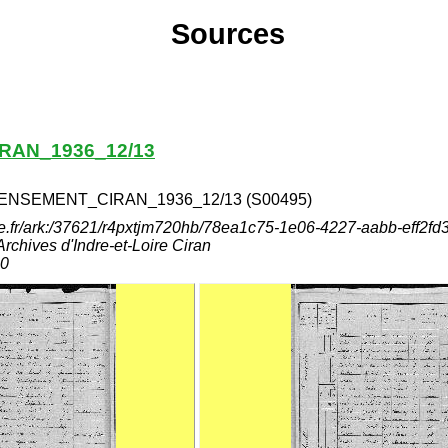
Sources
RAN_1936_12/13
NSEMENT_CIRAN_1936_12/13 (S00495)
ine.fr/ark:/37621/r4pxtjm720hb/78ea1c75-1e06-4227-aabb-eff2fd
hives d'Indre-et-Loire Ciran
20