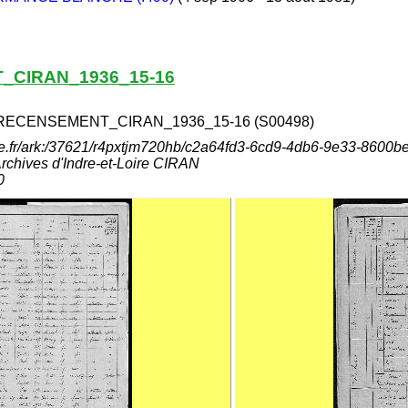
_CIRAN_1936_15-16
RECENSEMENT_CIRAN_1936_15-16 (S00498)
aine.fr/ark:/37621/r4pxtjm720hb/c2a64fd3-6cd9-4db6-9e33-8600
hives d'Indre-et-Loire CIRAN
0