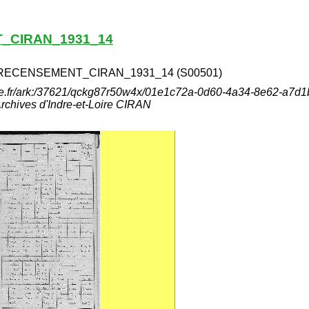
_CIRAN_1931_14
RECENSEMENT_CIRAN_1931_14 (S00501)
aine.fr/ark:/37621/qckg87r50w4x/01e1c72a-0d60-4a34-8e62-a7d
hives d'Indre-et-Loire CIRAN