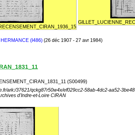
GILLET_LUCIENNE_RE
_RECENSEMENT_CIRAN_1936_15
 HERMANCE (I486)
(26 déc 1907 - 27 avr 1984)
RAN_1831_11
ENSEMENT_CIRAN_1831_11 (S00499)
aine.fr/ark:/37621/qckg87r50w4x/ef029cc2-58ab-4dc2-aa52-3be4
hives d'Indre-et-Loire CIRAN