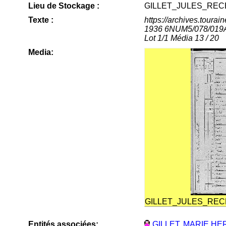
Lieu de Stockage :
GILLET_JULES_REC
Texte :
https://archives.toura
1936 6NUM5/078/019Arc
Lot 1/1 Média 13 / 20
Media:
GILLET_JULES_REC
Entités associées:
GILLET, MARIE HE