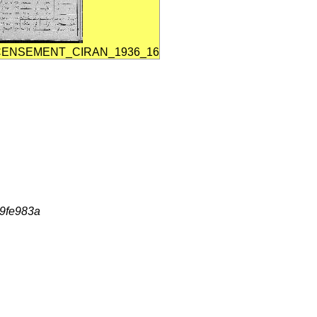
CENSEMENT_CIRAN_1936_16
89fe983a