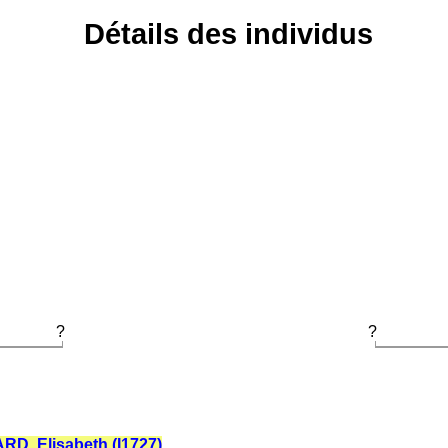
Détails des individus
?
?
D, Elisabeth (I1727)