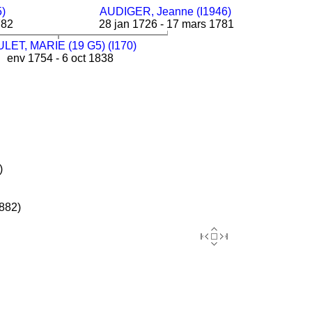
5)
AUDIGER, Jeanne (I1946)
782
28 jan 1726 - 17 mars 1781
LET, MARIE (19 G5) (I170)
env 1754 - 6 oct 1838
)
1882)