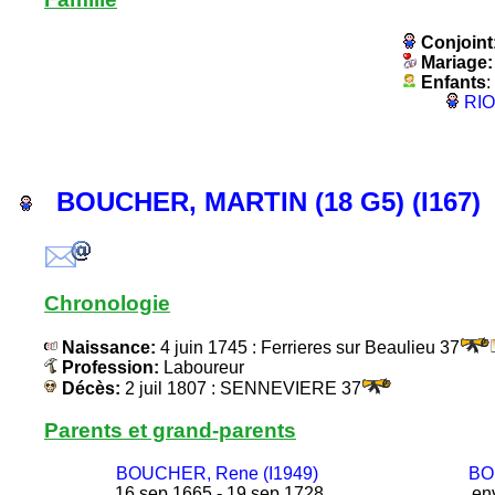
Conjoint
Mariage
Enfants
:
RIO
BOUCHER, MARTIN (18 G5) (I167)
Chronologie
Naissance:
4 juin 1745 : Ferrieres sur Beaulieu 37
Profession:
Laboureur
Décès:
2 juil 1807 : SENNEVIERE 37
Parents et grand-parents
BOUCHER, Rene (I1949)
BON
16 sep 1665 - 19 sep 1728
env