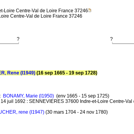
Loire Centre-Val de Loire France 37246
ire Centre-Val de Loire France 37246
?
?
, Rene (I1949)
(16 sep 1665 - 19 sep 1728)
:
BONAMY, Marie (I1950)
(env 1665 - 15 sep 1725)
:
14 juil 1692 : SENNEVIERES 37600 Indre-et-Loire Centre-Val
CHER, rene (I1947)
(30 mars 1704 - 24 nov 1780)