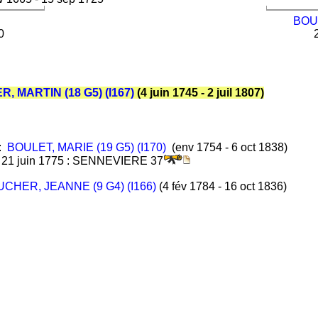
BOUR
0
2
, MARTIN (18 G5) (I167)
(4 juin 1745 - 2 juil 1807)
:
BOULET, MARIE (19 G5) (I170)
(env 1754 - 6 oct 1838)
:
21 juin 1775 : SENNEVIERE 37
CHER, JEANNE (9 G4) (I166)
(4 fév 1784 - 16 oct 1836)