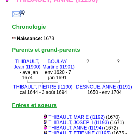
Chronologie
Naissance:
1678
Parents et grand-parents
THIBAULT,
BOULAY,
?
?
Jean (I1900)
Martine (I1901)
. - ava jan
env 1620 - 7
1674
jan 1691
THIBAULT, PIERRE (I1190)
DESNOUE, ANNE (I1191)
cal 1644 - 3 août 1694
1650 - env 1704
Frères et soeurs
THIBAULT, MARIE (I1192)
(1670)
THIBAULT, JOSEPH (I1193)
(1671)
THIBAULT, ANNE (I1194)
(1672)
THIBAULT, ETIENNE (I1195)
(1675 -