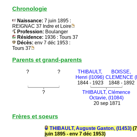
Chronologie
Naissance:
7 juin 1895 :
REIGNAC 37 Indre et Loire
Profession:
Boulanger
Résidence:
1936 : Tours 37
Décès:
env 7 déc 1953 :
Tours 37
Parents et grand-parents
?
?
THIBAULT,
BOISSE,
Henri (I1096)
CLEMENCE (I
1844 - 1923
1848 - 1892
?
THIBAULT, Clémence
Octavie, (I1084)
20 sep 1871
Frères et soeurs
THIBAULT, Auguste Gaston, (I1453)
(7
juin 1895 - env 7 déc 1953)