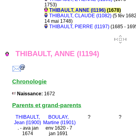
1753)
THIBAULT, ANNE (I1196)
(1678)
THIBAULT, CLAUDE (I1082)
(5 fév 1682
14 mai 1748)
THIBAULT, PIERRE (I1197)
(1685 - 169
THIBAULT, ANNE (I1194)
Chronologie
Naissance:
1672
Parents et grand-parents
THIBAULT,
BOULAY,
?
?
Jean (I1900)
Martine (I1901)
. - ava jan
env 1620 - 7
1674
jan 1691