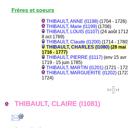
Frères et soeurs
THIBAULT, ANNE (I1198)
(1704 - 1726)
THIBAULT, Marie (I1199)
(1706)
THIBAULT, LOUIS (I1107)
(24 août 1712
8 oct 1769)
THIBAULT, Claude (I1200)
(1714 - 1780
THIBAULT, CHARLES (I1080)
(28 mai
1716 - 1777)
THIBAULT, PIERRE (I1117)
(env 15 avr
1719 - 15 juin 1785)
THIBAULT, MARTIN (I1201)
(1721 - 172
THIBAULT, MARGUERITE (I1202)
(1723
1724)
THIBAULT, CLAIRE (I1081)