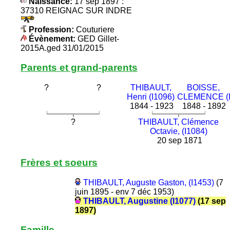
Naissance:
17 sep 1897 :
37310 REIGNAC SUR INDRE
Profession:
Couturiere
Évènement:
GED Gillet-
2015A.ged 31/01/2015
Parents et grand-parents
?
?
THIBAULT,
BOISSE,
Henri (I1096)
CLEMENCE (I
1844 - 1923
1848 - 1892
?
THIBAULT, Clémence
Octavie, (I1084)
20 sep 1871
Frères et soeurs
THIBAULT, Auguste Gaston, (I1453)
(7
juin 1895 - env 7 déc 1953)
THIBAULT, Augustine (I1077)
(17 sep
1897)
Famille