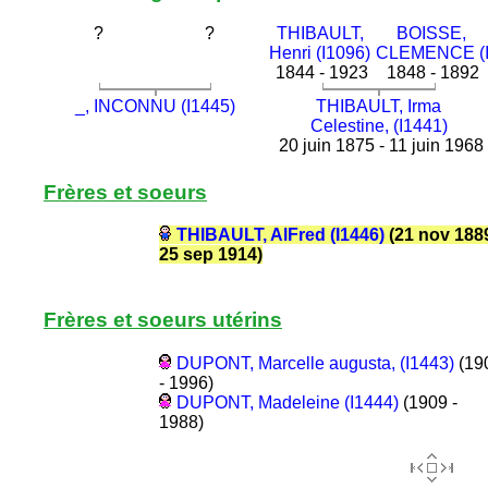
?
?
THIBAULT,
BOISSE,
Henri (I1096)
CLEMENCE (I
1844 - 1923
1848 - 1892
_, INCONNU (I1445)
THIBAULT, Irma
Celestine, (I1441)
20 juin 1875 - 11 juin 1968
Frères et soeurs
THIBAULT, AlFred (I1446)
(21 nov 1889
25 sep 1914)
Frères et soeurs utérins
DUPONT, Marcelle augusta, (I1443)
(19
- 1996)
DUPONT, Madeleine (I1444)
(1909 -
1988)