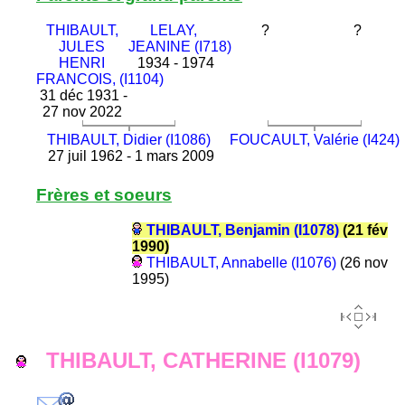
THIBAULT,
LELAY,
?
?
JULES
JEANINE (I718)
HENRI
1934 - 1974
FRANCOIS, (I1104)
31 déc 1931 -
27 nov 2022
THIBAULT, Didier (I1086)
FOUCAULT, Valérie (I424)
27 juil 1962 - 1 mars 2009
Frères et soeurs
THIBAULT, Benjamin (I1078)
(21 fév
1990)
THIBAULT, Annabelle (I1076)
(26 nov
1995)
THIBAULT, CATHERINE (I1079)