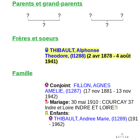
Parents et grand-parents
?
?
?
?
?
?
Frères et soeurs
THIBAULT, Alphonse
Theodore, (I1288)
(2 avr 1878 - 4 août
1941)
Famille
Conjoint
:
FILLON, AGNES
AMELIE, (I1287)
(17 nov 1881 - 13 nov
1942)
Mariage:
30 mai 1910 : COURCAY 37
Indre et Loire INDRE ET LOIRE
Enfants
:
THIBAULT, Andree Marie, (I1289)
(191
- 1962)