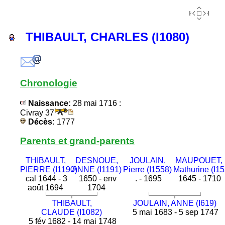
THIBAULT, CHARLES (I1080)
Chronologie
Naissance:
28 mai 1716 :
Civray 37
Décès:
1777
Parents et grand-parents
THIBAULT,
DESNOUE,
JOULAIN,
MAUPOUET,
PIERRE (I1190)
ANNE (I1191)
Pierre (I1558)
Mathurine (I15
cal 1644 - 3
1650 - env
. - 1695
1645 - 1710
août 1694
1704
THIBAULT,
JOULAIN, ANNE (I619)
CLAUDE (I1082)
5 mai 1683 - 5 sep 1747
5 fév 1682 - 14 mai 1748