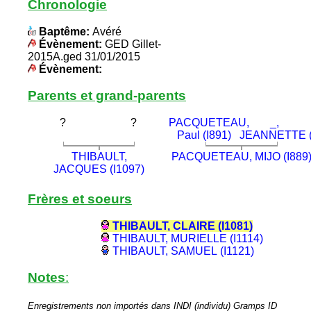
Chronologie
Baptême:
Avéré
Évènement:
GED Gillet-
2015A.ged 31/01/2015
Évènement:
Parents et grand-parents
?
?
PACQUETEAU,
_,
Paul (I891)
JEANNETTE (
THIBAULT,
PACQUETEAU, MIJO (I889
JACQUES (I1097)
Frères et soeurs
THIBAULT, CLAIRE (I1081)
THIBAULT, MURIELLE (I1114)
THIBAULT, SAMUEL (I1121)
Notes
:
Enregistrements non importés dans INDI (individu) Gramps ID