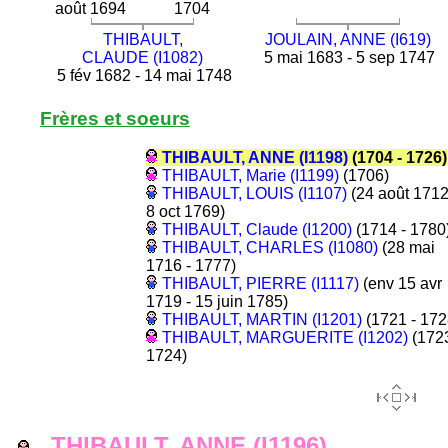
août 1694
1704
THIBAULT,
JOULAIN, ANNE (I619)
CLAUDE (I1082)
5 mai 1683 - 5 sep 1747
5 fév 1682 - 14 mai 1748
Frères et soeurs
THIBAULT, ANNE (I1198)
(1704 - 1726)
THIBAULT, Marie (I1199)
(1706)
THIBAULT, LOUIS (I1107)
(24 août 1712
8 oct 1769)
THIBAULT, Claude (I1200)
(1714 - 1780
THIBAULT, CHARLES (I1080)
(28 mai
1716 - 1777)
THIBAULT, PIERRE (I1117)
(env 15 avr
1719 - 15 juin 1785)
THIBAULT, MARTIN (I1201)
(1721 - 172
THIBAULT, MARGUERITE (I1202)
(1723
1724)
THIBAULT, ANNE (I1196)