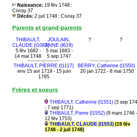
Naissance:
19 fév 1748 :
Civray 37
Décès:
2 juil 1748 : Civray 37
Parents et grand-parents
THIBAULT,
JOULAIN,
?
?
CLAUDE (I1082)
ANNE (I619)
5 fév 1682 -
5 mai 1683 -
14 mai 1748
5 sep 1747
THIBAULT, PIERRE (I1117)
BERRY, Catherine (I1550)
env 15 avr 1719 - 15 juin
20 jan 1722 - 8 mai 1750
1785
Frères et soeurs
THIBAULT, Catherine (I1551)
(3 sep 17
- 7 sep 1771)
THIBAULT, Pierre (I1552)
(9 mars 1746 
12 fév 1753)
THIBAULT, CLAUDE (I1553)
(19 fév
1748 - 2 juil 1748)