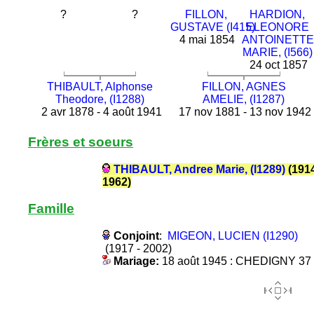
?
?
FILLON,
HARDION,
GUSTAVE (I415)
ELEONORE
4 mai 1854
ANTOINETTE
MARIE, (I566)
24 oct 1857
THIBAULT, Alphonse
FILLON, AGNES
Theodore, (I1288)
AMELIE, (I1287)
2 avr 1878 - 4 août 1941
17 nov 1881 - 13 nov 1942
Frères et soeurs
THIBAULT, Andree Marie, (I1289)
(1914
1962)
Famille
Conjoint
:
MIGEON, LUCIEN (I1290)
(1917 - 2002)
Mariage:
18 août 1945 : CHEDIGNY 37