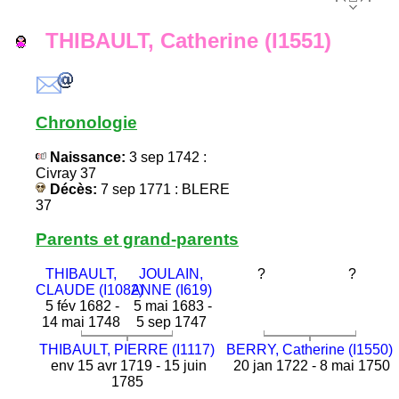
THIBAULT, Catherine (I1551)
Chronologie
Naissance:
3 sep 1742 :
Civray 37
Décès:
7 sep 1771 : BLERE
37
Parents et grand-parents
THIBAULT,
JOULAIN,
?
?
CLAUDE (I1082)
ANNE (I619)
5 fév 1682 -
5 mai 1683 -
14 mai 1748
5 sep 1747
THIBAULT, PIERRE (I1117)
BERRY, Catherine (I1550)
env 15 avr 1719 - 15 juin
20 jan 1722 - 8 mai 1750
1785