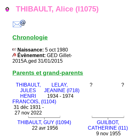
THIBAULT, Alice (I1075)
Chronologie
Naissance:
5 oct 1980
Évènement:
GED Gillet-
2015A.ged 31/01/2015
Parents et grand-parents
THIBAULT,
LELAY,
?
?
JULES
JEANINE (I718)
HENRI
1934 - 1974
FRANCOIS, (I1104)
31 déc 1931 -
27 nov 2022
THIBAULT, GUY (I1094)
GUILBOT,
22 avr 1956
CATHERINE (I11)
9 nov 1955