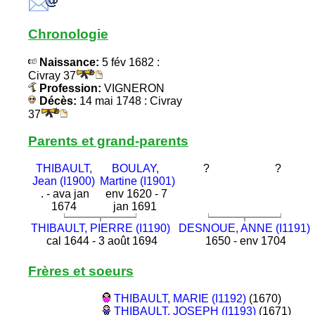
Chronologie
Naissance:
5 fév 1682 :
Civray 37
Profession:
VIGNERON
Décès:
14 mai 1748 : Civray
37
Parents et grand-parents
THIBAULT,
BOULAY,
?
?
Jean (I1900)
Martine (I1901)
. - ava jan
env 1620 - 7
1674
jan 1691
THIBAULT, PIERRE (I1190)
DESNOUE, ANNE (I1191)
cal 1644 - 3 août 1694
1650 - env 1704
Frères et soeurs
THIBAULT, MARIE (I1192)
(1670)
THIBAULT, JOSEPH (I1193)
(1671)