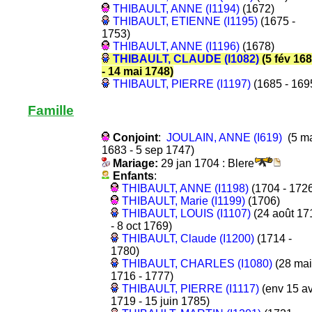
THIBAULT, ANNE (I1194)
(1672)
THIBAULT, ETIENNE (I1195)
(1675 -
1753)
THIBAULT, ANNE (I1196)
(1678)
THIBAULT, CLAUDE (I1082)
(5 fév 16
- 14 mai 1748)
THIBAULT, PIERRE (I1197)
(1685 - 169
Famille
Conjoint
:
JOULAIN, ANNE (I619)
(5 m
1683 - 5 sep 1747)
Mariage:
29 jan 1704 : Blere
Enfants
:
THIBAULT, ANNE (I1198)
(1704 - 1726
THIBAULT, Marie (I1199)
(1706)
THIBAULT, LOUIS (I1107)
(24 août 17
- 8 oct 1769)
THIBAULT, Claude (I1200)
(1714 -
1780)
THIBAULT, CHARLES (I1080)
(28 mai
1716 - 1777)
THIBAULT, PIERRE (I1117)
(env 15 av
1719 - 15 juin 1785)