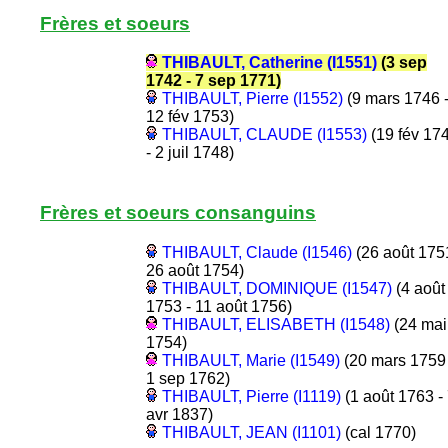
Frères et soeurs
THIBAULT, Catherine (I1551)
(3 sep
1742 - 7 sep 1771)
THIBAULT, Pierre (I1552)
(9 mars 1746 
12 fév 1753)
THIBAULT, CLAUDE (I1553)
(19 fév 17
- 2 juil 1748)
Frères et soeurs consanguins
THIBAULT, Claude (I1546)
(26 août 175
26 août 1754)
THIBAULT, DOMINIQUE (I1547)
(4 août
1753 - 11 août 1756)
THIBAULT, ELISABETH (I1548)
(24 mai
1754)
THIBAULT, Marie (I1549)
(20 mars 1759 
1 sep 1762)
THIBAULT, Pierre (I1119)
(1 août 1763 -
avr 1837)
THIBAULT, JEAN (I1101)
(cal 1770)