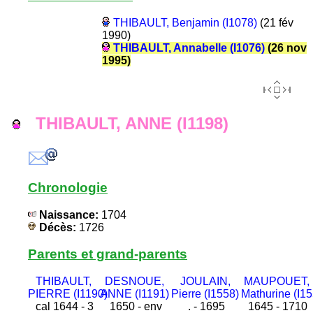
THIBAULT, Benjamin (I1078)
(21 fév
1990)
THIBAULT, Annabelle (I1076)
(26 nov
1995)
THIBAULT, ANNE (I1198)
Chronologie
Naissance:
1704
Décès:
1726
Parents et grand-parents
THIBAULT,
DESNOUE,
JOULAIN,
MAUPOUET,
PIERRE (I1190)
ANNE (I1191)
Pierre (I1558)
Mathurine (I15
cal 1644 - 3
1650 - env
. - 1695
1645 - 1710