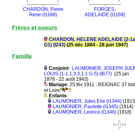
CHARDON, Pierre
FORGES,
Rene (I1168)
ADELAIDE (I1169)
Frères et soeurs
CHARDON, HELENE ADELAIDE (2-1
G1) (I243)
(25 déc 1884 - 28 juin 1947)
Famille
Conjoint
:
LAUMONIER, JOSEPH JUL
LOUIS (1-1.1.3.3.1.1 G-5) (I677)
(25 jan
1878 - 22 août 1943)
Mariage:
25 fév 1911 : REIGNAC 37 Ind
et Loire
Enfants
:
LAUMONIER, Jules Elie (I1344)
(1913
LAUMONIER, Paulette (I1345)
(1914)
LAUMONIER, Leonce (I1346)
(1918)