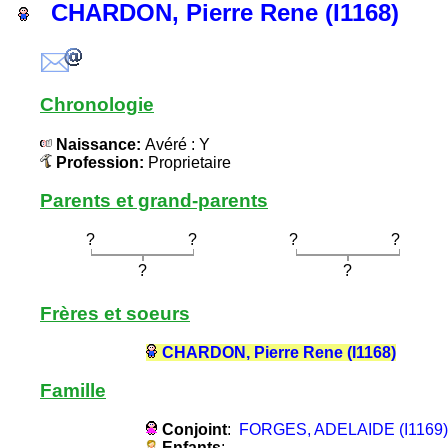
CHARDON, Pierre Rene (I1168)
Chronologie
Naissance:
Avéré : Y
Profession:
Proprietaire
Parents et grand-parents
?
?
?
?
?
?
Frères et soeurs
CHARDON, Pierre Rene (I1168)
Famille
Conjoint
:
FORGES, ADELAIDE (I1169)
Enfants
: