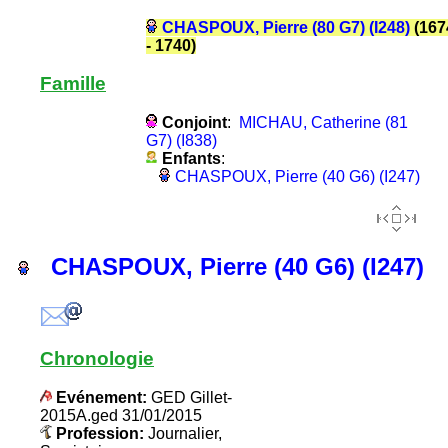
CHASPOUX, Pierre (80 G7) (I248)
(167
- 1740)
Famille
Conjoint
:
MICHAU, Catherine (81
G7) (I838)
Enfants
:
CHASPOUX, Pierre (40 G6) (I247)
CHASPOUX, Pierre (40 G6) (I247)
Chronologie
Evénement:
GED Gillet-
2015A.ged 31/01/2015
Profession:
Journalier,