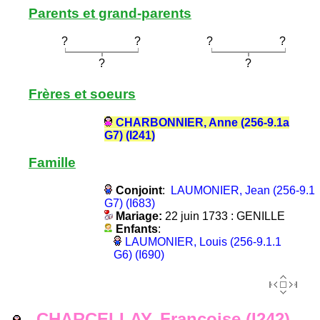
Parents et grand-parents
?
?
?
?
?
?
Frères et soeurs
CHARBONNIER, Anne (256-9.1a
G7) (I241)
Famille
Conjoint
:
LAUMONIER, Jean (256-9.1
G7) (I683)
Mariage:
22 juin 1733 : GENILLE
Enfants
:
LAUMONIER, Louis (256-9.1.1
G6) (I690)
CHARCELLAY, Francoise (I242)