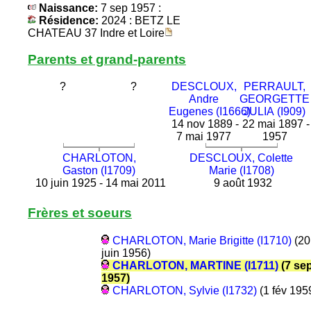
Naissance:
7 sep 1957 :
Résidence:
2024 : BETZ LE
CHATEAU 37 Indre et Loire
Parents et grand-parents
?
?
DESCLOUX,
PERRAULT,
Andre
GEORGETTE
Eugenes (I1666)
JULIA (I909)
14 nov 1889 -
22 mai 1897 -
7 mai 1977
1957
CHARLOTON,
DESCLOUX, Colette
Gaston (I1709)
Marie (I1708)
10 juin 1925 - 14 mai 2011
9 août 1932
Frères et soeurs
CHARLOTON, Marie Brigitte (I1710)
(20
juin 1956)
CHARLOTON, MARTINE (I1711)
(7 se
1957)
CHARLOTON, Sylvie (I1732)
(1 fév 195