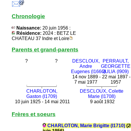
Chronologie
Naissance:
20 juin 1956 :
Résidence:
2024 : BETZ LE
CHATEAU 37 Indre et Loire
Parents et grand-parents
?
?
DESCLOUX,
PERRAULT,
Andre
GEORGETTE
Eugenes (I1666)
JULIA (I909)
14 nov 1889 -
22 mai 1897 -
7 mai 1977
1957
CHARLOTON,
DESCLOUX, Colette
Gaston (I1709)
Marie (I1708)
10 juin 1925 - 14 mai 2011
9 août 1932
Frères et soeurs
CHARLOTON, Marie Brigitte (I1710)
(2
juin 1956)