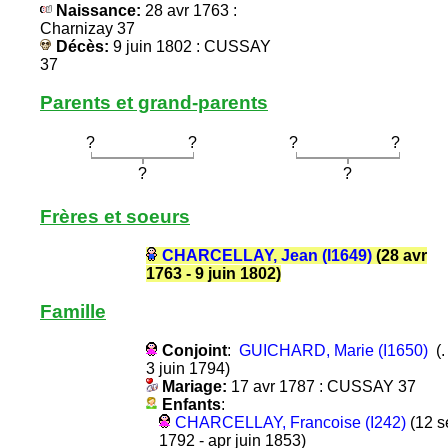
Naissance:
28 avr 1763 :
Charnizay 37
Décès:
9 juin 1802 : CUSSAY
37
Parents et grand-parents
?
?
?
?
?
?
Frères et soeurs
CHARCELLAY, Jean (I1649)
(28 avr
1763 - 9 juin 1802)
Famille
Conjoint
:
GUICHARD, Marie (I1650)
(. 
3 juin 1794)
Mariage:
17 avr 1787 : CUSSAY 37
Enfants
:
CHARCELLAY, Francoise (I242)
(12 s
1792 - apr juin 1853)