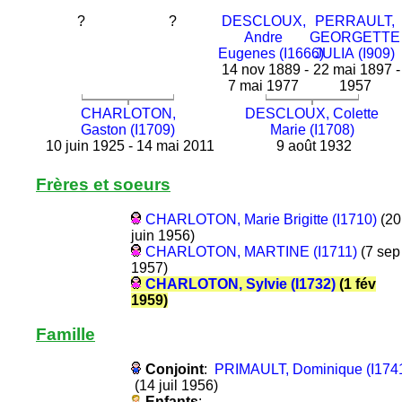
?
?
DESCLOUX,
PERRAULT,
Andre
GEORGETTE
Eugenes (I1666)
JULIA (I909)
14 nov 1889 -
22 mai 1897 -
7 mai 1977
1957
CHARLOTON,
DESCLOUX, Colette
Gaston (I1709)
Marie (I1708)
10 juin 1925 - 14 mai 2011
9 août 1932
Frères et soeurs
CHARLOTON, Marie Brigitte (I1710)
(20
juin 1956)
CHARLOTON, MARTINE (I1711)
(7 sep
1957)
CHARLOTON, Sylvie (I1732)
(1 fév
1959)
Famille
Conjoint
:
PRIMAULT, Dominique (I174
(14 juil 1956)
Enfants
: