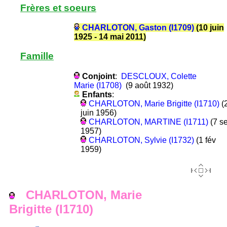
Frères et soeurs
CHARLOTON, Gaston (I1709)
(10 juin
1925 - 14 mai 2011)
Famille
Conjoint
:
DESCLOUX, Colette
Marie (I1708)
(9 août 1932)
Enfants
:
CHARLOTON, Marie Brigitte (I1710)
(
juin 1956)
CHARLOTON, MARTINE (I1711)
(7 s
1957)
CHARLOTON, Sylvie (I1732)
(1 fév
1959)
CHARLOTON, Marie
Brigitte (I1710)