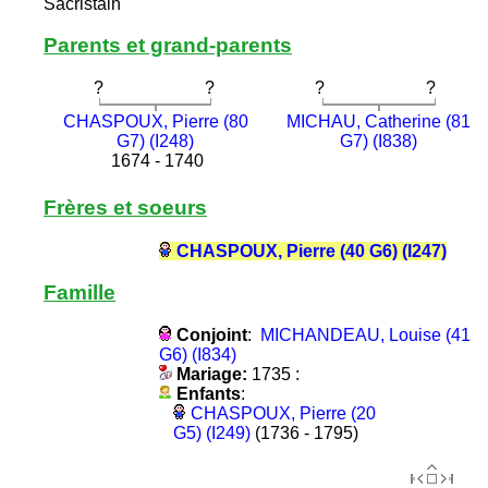
Sacristain
Parents et grand-parents
?
?
?
?
CHASPOUX, Pierre (80
MICHAU, Catherine (81
G7) (I248)
G7) (I838)
1674 - 1740
Frères et soeurs
CHASPOUX, Pierre (40 G6) (I247)
Famille
Conjoint
:
MICHANDEAU, Louise (41
G6) (I834)
Mariage:
1735 :
Enfants
:
CHASPOUX, Pierre (20
G5) (I249)
(1736 - 1795)