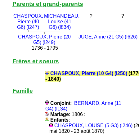
Parents et grand-parents
CHASPOUX,
MICHANDEAU,
?
?
Pierre (40
Louise (41
G6) (I247)
G6) (I834)
CHASPOUX, Pierre (20
JUGE, Anne (21 G5) (I626)
G5) (I249)
1736 - 1795
Frères et soeurs
CHASPOUX, Pierre (10 G4) (I250)
(177
- 1840)
Famille
Conjoint
:
BERNARD, Anne (11
G4) (I134)
Mariage:
1806 :
Enfants
:
CHASPOUX, LOUISE (5 G3) (I246)
(2
mai 1820 - 23 août 1870)