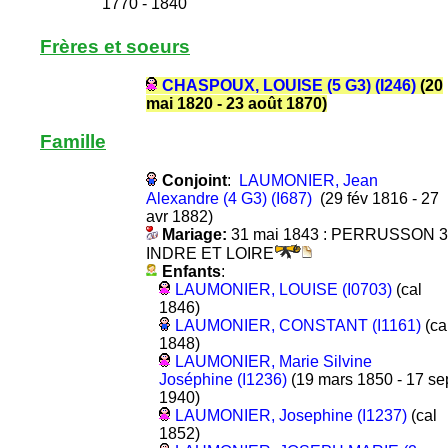
1770 - 1840
Frères et soeurs
CHASPOUX, LOUISE (5 G3) (I246)
(20
mai 1820 - 23 août 1870)
Famille
Conjoint
:
LAUMONIER, Jean
Alexandre (4 G3) (I687)
(29 fév 1816 - 27
avr 1882)
Mariage:
31 mai 1843 : PERRUSSON 
INDRE ET LOIRE
Enfants
:
LAUMONIER, LOUISE (I0703)
(cal
1846)
LAUMONIER, CONSTANT (I1161)
(ca
1848)
LAUMONIER, Marie Silvine
Joséphine (I1236)
(19 mars 1850 - 17 se
1940)
LAUMONIER, Josephine (I1237)
(cal
1852)