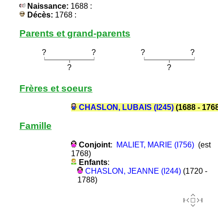
Naissance:
1688 :
Décès:
1768 :
Parents et grand-parents
?
?
?
?
?
?
Frères et soeurs
CHASLON, LUBAIS (I245)
(1688 - 176
Famille
Conjoint
:
MALIET, MARIE (I756)
(est
1768)
Enfants
:
CHASLON, JEANNE (I244)
(1720 -
1788)