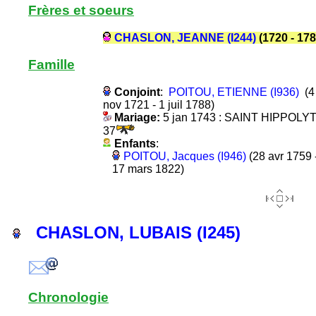
Frères et soeurs
CHASLON, JEANNE (I244)
(1720 - 178
Famille
Conjoint
:
POITOU, ETIENNE (I936)
(4
nov 1721 - 1 juil 1788)
Mariage:
5 jan 1743 : SAINT HIPPOLY
37
Enfants
:
POITOU, Jacques (I946)
(28 avr 1759 
17 mars 1822)
CHASLON, LUBAIS (I245)
Chronologie