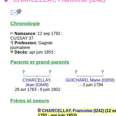
Chronologie
Naissance:
12 sep 1792 :
CUSSAY 37
Profession:
Gagiste
journaliere
Décès:
apr juin 1853 :
Parents et grand-parents
?
?
?
?
CHARCELLAY,
GUICHARD, Marie (I1650)
Jean (I1649)
. - 3 juin 1794
28 avr 1763 - 9 juin 1802
Frères et soeurs
CHARCELLAY, Francoise (I242)
(12 s
1792 - apr juin 1853)