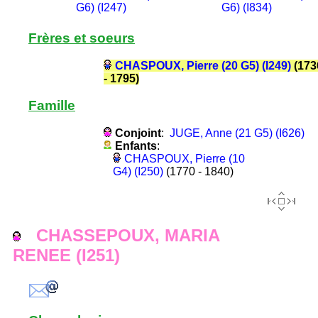
G6) (I247)
G6) (I834)
Frères et soeurs
CHASPOUX, Pierre (20 G5) (I249)
(173
- 1795)
Famille
Conjoint
:
JUGE, Anne (21 G5) (I626)
Enfants
:
CHASPOUX, Pierre (10
G4) (I250)
(1770 - 1840)
CHASSEPOUX, MARIA
RENEE (I251)