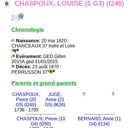
CHASPOUX, LOUISE (5 G3) (I246)
Chronologie
Naissance:
20 mai 1820 :
CHANCEAUX 37 Indre et Loire
Evénement:
GED Gillet-
2015A.ged 31/01/2015
Décès:
23 août 1870 :
PERRUSSON 37
Parents et grand-parents
CHASPOUX,
JUGE,
?
?
Pierre (20
Anne (21
G5) (I249)
G5) (I626)
1736 - 1795
CHASPOUX, Pierre (10
BERNARD, Anne (11
G4) (I250)
G4) (I134)