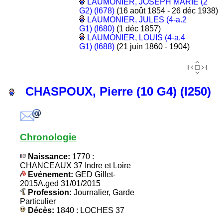
LAUMONIER, JOSEPH MARIE (2
G2) (I678)
(16 août 1854 - 26 déc 1938)
LAUMONIER, JULES (4-a.2
G1) (I680)
(1 déc 1857)
LAUMONIER, LOUIS (4-a.4
G1) (I688)
(21 juin 1860 - 1904)
CHASPOUX, Pierre (10 G4) (I250)
Chronologie
Naissance:
1770 :
CHANCEAUX 37 Indre et Loire
Evénement:
GED Gillet-
2015A.ged 31/01/2015
Profession:
Journalier, Garde
Particulier
Décès:
1840 : LOCHES 37