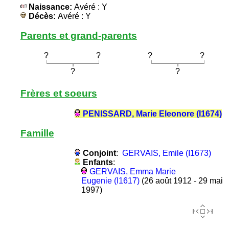
Naissance:
Avéré : Y
Décès:
Avéré : Y
Parents et grand-parents
?
?
?
?
?
?
Frères et soeurs
PENISSARD, Marie Eleonore (I1674)
Famille
Conjoint
:
GERVAIS, Emile (I1673)
Enfants
:
GERVAIS, Emma Marie
Eugenie (I1617)
(26 août 1912 - 29 mai
1997)