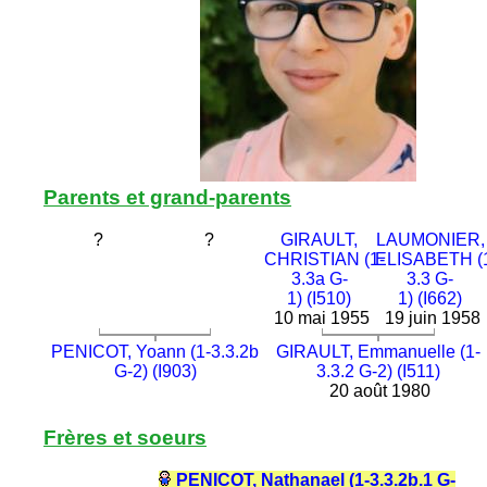
Parents et grand-parents
?
?
GIRAULT,
LAUMONIER,
CHRISTIAN (1-
ELISABETH (
3.3a G-
3.3 G-
1) (I510)
1) (I662)
10 mai 1955
19 juin 1958
PENICOT, Yoann (1-3.3.2b
GIRAULT, Emmanuelle (1-
G-2) (I903)
3.3.2 G-2) (I511)
20 août 1980
Frères et soeurs
PENICOT, Nathanael (1-3.3.2b.1 G-