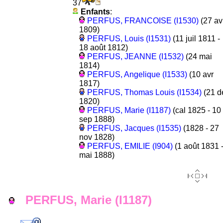
37
Enfants
:
PERFUS, FRANCOISE (I1530)
(27 av
1809)
PERFUS, Louis (I1531)
(11 juil 1811 -
18 août 1812)
PERFUS, JEANNE (I1532)
(24 mai
1814)
PERFUS, Angelique (I1533)
(10 avr
1817)
PERFUS, Thomas Louis (I1534)
(21 d
1820)
PERFUS, Marie (I1187)
(cal 1825 - 10
sep 1888)
PERFUS, Jacques (I1535)
(1828 - 27
nov 1828)
PERFUS, EMILIE (I904)
(1 août 1831 -
mai 1888)
PERFUS, Marie (I1187)