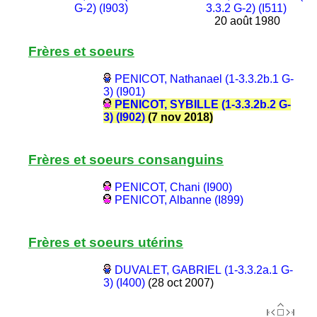
G-2) (I903)
3.3.2 G-2) (I511)
20 août 1980
Frères et soeurs
PENICOT, Nathanael (1-3.3.2b.1 G-
3) (I901)
PENICOT, SYBILLE (1-3.3.2b.2 G-
3) (I902)
(7 nov 2018)
Frères et soeurs consanguins
PENICOT, Chani (I900)
PENICOT, Albanne (I899)
Frères et soeurs utérins
DUVALET, GABRIEL (1-3.3.2a.1 G-
3) (I400)
(28 oct 2007)