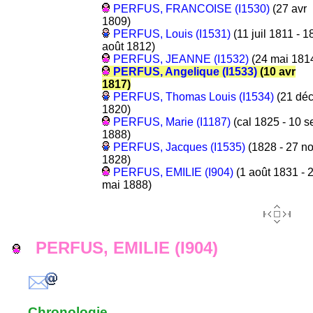
PERFUS, FRANCOISE (I1530)
(27 avr
1809)
PERFUS, Louis (I1531)
(11 juil 1811 - 1
août 1812)
PERFUS, JEANNE (I1532)
(24 mai 181
PERFUS, Angelique (I1533)
(10 avr
1817)
PERFUS, Thomas Louis (I1534)
(21 dé
1820)
PERFUS, Marie (I1187)
(cal 1825 - 10 s
1888)
PERFUS, Jacques (I1535)
(1828 - 27 n
1828)
PERFUS, EMILIE (I904)
(1 août 1831 - 
mai 1888)
PERFUS, EMILIE (I904)
Chronologie