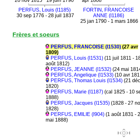
20 nov 1815
19 juin 1790
apr 1808
PERFUS, Louis (I1185)
FORTIN, FRANCOISE
30 sep 1776 - 28 juil 1837
ANNE (I1186)
25 jan 1790 - 1 mars 1866
Frères et soeurs
PERFUS, FRANCOISE (I1530)
(27 avr
1809)
PERFUS, Louis (I1531)
(11 juil 1811 - 1
août 1812)
PERFUS, JEANNE (I1532)
(24 mai 181
PERFUS, Angelique (I1533)
(10 avr 181
PERFUS, Thomas Louis (I1534)
(21 dé
1820)
PERFUS, Marie (I1187)
(cal 1825 - 10 s
1888)
PERFUS, Jacques (I1535)
(1828 - 27 n
1828)
PERFUS, EMILIE (I904)
(1 août 1831 - 
mai 1888)