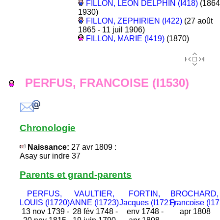
FILLON, LEON DELPHIN (I418)
(1864
1930)
FILLON, ZEPHIRIEN (I422)
(27 août
1865 - 11 juil 1906)
FILLON, MARIE (I419)
(1870)
PERFUS, FRANCOISE (I1530)
Chronologie
Naissance:
27 avr 1809 :
Asay sur indre 37
Parents et grand-parents
PERFUS,
VAULTIER,
FORTIN,
BROCHARD,
LOUIS (I1720)
ANNE (I1723)
Jacques (I1721)
Francoise (I17
13 nov 1739 -
28 fév 1748 -
env 1748 -
apr 1808