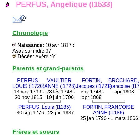
PERFUS, Angelique (I1533)
Chronologie
Naissance:
10 avr 1817 :
Asay sur indre 37
Décès:
Avéré : Y
Parents et grand-parents
PERFUS,
VAULTIER,
FORTIN,
BROCHARD,
LOUIS (I1720)
ANNE (I1723)
Jacques (I1721)
Francoise (I17
13 nov 1739 -
28 fév 1748 -
env 1748 -
apr 1808
20 nov 1815
19 juin 1790
apr 1808
PERFUS, Louis (I1185)
FORTIN, FRANCOISE
30 sep 1776 - 28 juil 1837
ANNE (I1186)
25 jan 1790 - 1 mars 1866
Frères et soeurs