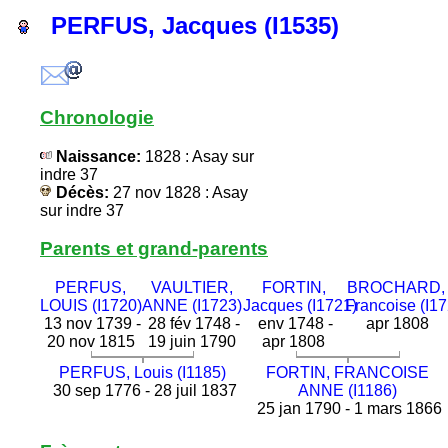
PERFUS, Jacques (I1535)
Chronologie
Naissance:
1828 : Asay sur
indre 37
Décès:
27 nov 1828 : Asay
sur indre 37
Parents et grand-parents
PERFUS,
VAULTIER,
FORTIN,
BROCHARD,
LOUIS (I1720)
ANNE (I1723)
Jacques (I1721)
Francoise (I17
13 nov 1739 -
28 fév 1748 -
env 1748 -
apr 1808
20 nov 1815
19 juin 1790
apr 1808
PERFUS, Louis (I1185)
FORTIN, FRANCOISE
30 sep 1776 - 28 juil 1837
ANNE (I1186)
25 jan 1790 - 1 mars 1866