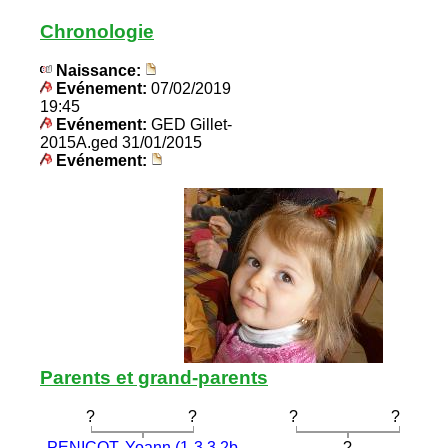
Chronologie
Naissance:
Evénement:
07/02/2019
19:45
Evénement:
GED Gillet-
2015A.ged 31/01/2015
Evénement:
Parents et grand-parents
?
?
?
?
PENICOT, Yoann (1-3.3.2b
?