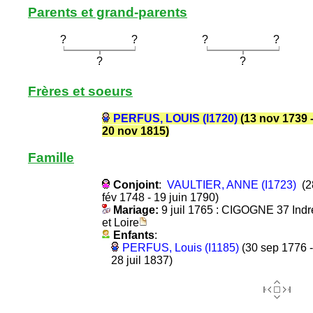
Parents et grand-parents
?
?
?
?
?
?
Frères et soeurs
PERFUS, LOUIS (I1720)
(13 nov 1739 
20 nov 1815)
Famille
Conjoint
:
VAULTIER, ANNE (I1723)
(2
fév 1748 - 19 juin 1790)
Mariage:
9 juil 1765 : CIGOGNE 37 Indr
et Loire
Enfants
:
PERFUS, Louis (I1185)
(30 sep 1776 -
28 juil 1837)