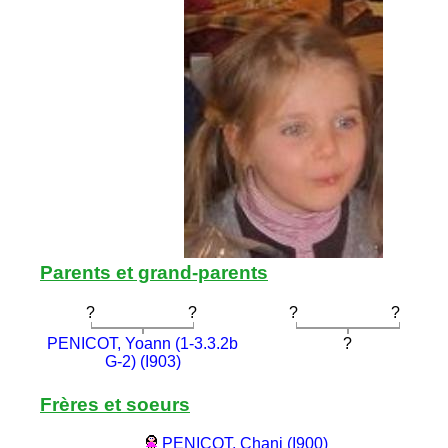
Parents et grand-parents
?
?
?
?
PENICOT, Yoann (1-3.3.2b
?
G-2) (I903)
Frères et soeurs
PENICOT, Chani (I900)