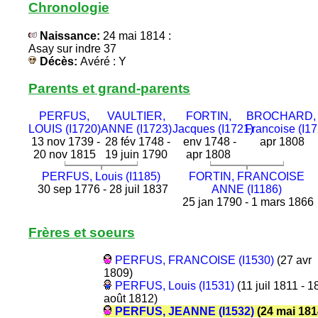
Chronologie
Naissance:
24 mai 1814 :
Asay sur indre 37
Décès:
Avéré : Y
Parents et grand-parents
PERFUS,
VAULTIER,
FORTIN,
BROCHARD,
LOUIS (I1720)
ANNE (I1723)
Jacques (I1721)
Francoise (I17
13 nov 1739 -
28 fév 1748 -
env 1748 -
apr 1808
20 nov 1815
19 juin 1790
apr 1808
PERFUS, Louis (I1185)
FORTIN, FRANCOISE
30 sep 1776 - 28 juil 1837
ANNE (I1186)
25 jan 1790 - 1 mars 1866
Frères et soeurs
PERFUS, FRANCOISE (I1530)
(27 avr
1809)
PERFUS, Louis (I1531)
(11 juil 1811 - 1
août 1812)
PERFUS, JEANNE (I1532)
(24 mai 181