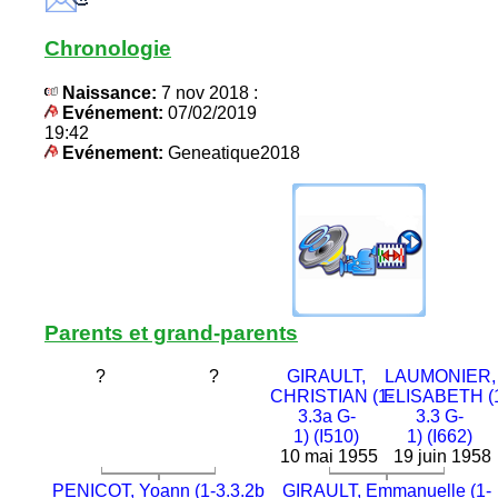
Chronologie
Naissance:
7 nov 2018 :
Evénement:
07/02/2019
19:42
Evénement:
Geneatique2018
Parents et grand-parents
?
?
GIRAULT,
LAUMONIER,
CHRISTIAN (1-
ELISABETH (
3.3a G-
3.3 G-
1) (I510)
1) (I662)
10 mai 1955
19 juin 1958
PENICOT, Yoann (1-3.3.2b
GIRAULT, Emmanuelle (1-