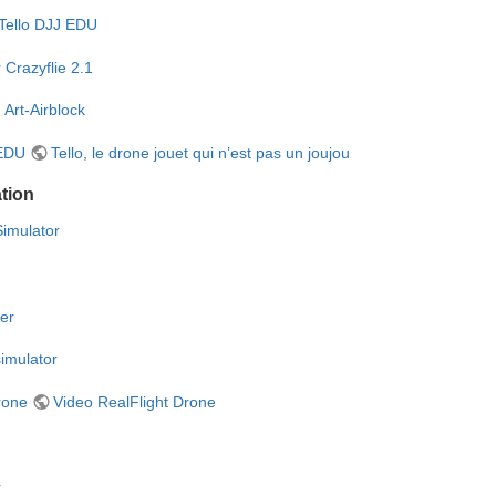
Tello DJJ EDU
 Crazyflie 2.1
 Art-Airblock
 EDU
Tello, le drone jouet qui n’est pas un joujou
ation
imulator
er
imulator
rone
Video RealFlight Drone
r