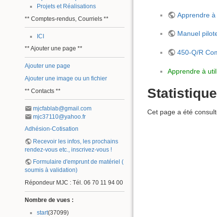
Projets et Réalisations
Apprendre à 
** Comptes-rendus, Courriels **
Manuel pil
ICI
** Ajouter une page **
450-Q/R C
Ajouter une page
Apprendre à util
Ajouter une image ou un fichier
Statistiqu
** Contacts **
mjcfablab@gmail.com
Cet page a été consult
mjc37110@yahoo.fr
Adhésion-Cotisation
Recevoir les infos, les prochains
rendez-vous etc., inscrivez-vous !
Formulaire d'emprunt de matériel (
soumis à validation)
Répondeur MJC : Tél. 06 70 11 94 00
Nombre de vues :
start
(37099)