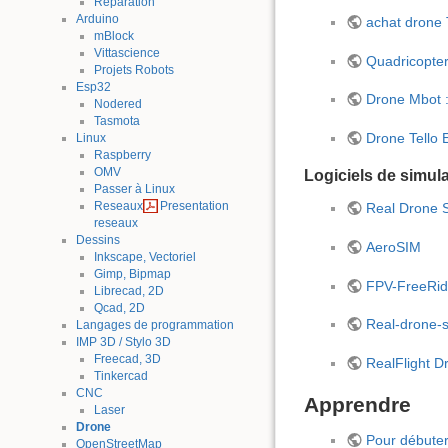
Reparation
Arduino
achat drone 
mBlock
Vittascience
Quadricopter
Projets Robots
Esp32
Drone Mbot :
Nodered
Tasmota
Drone Tello
Linux
Raspberry
OMV
Logiciels de simul
Passer à Linux
Reseaux
Presentation
Real Drone S
reseaux
Dessins
AeroSIM
Inkscape, Vectoriel
Gimp, Bipmap
FPV-FreeRid
Librecad, 2D
Qcad, 2D
Real-drone-s
Langages de programmation
IMP 3D / Stylo 3D
Freecad, 3D
RealFlight D
Tinkercad
CNC
Apprendre
Laser
Drone
Pour débute
OpenStreetMap