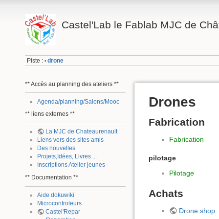
Castel'Lab le Fablab MJC de Châ
Piste :
drone
•
** Accès au planning des ateliers **
Drones
Agenda/planning/Salons/Mooc
** liens externes **
Fabrication
La MJC de Chateaurenault
Fabrication
Liens vers des sites amis
Des nouvelles
Projets,Idées, Livres ...
pilotage
Inscriptions Atelier jeunes
Pilotage
** Documentation **
Achats
Aide dokuwiki
Microcontroleurs
Drone shop
Castel'Repar