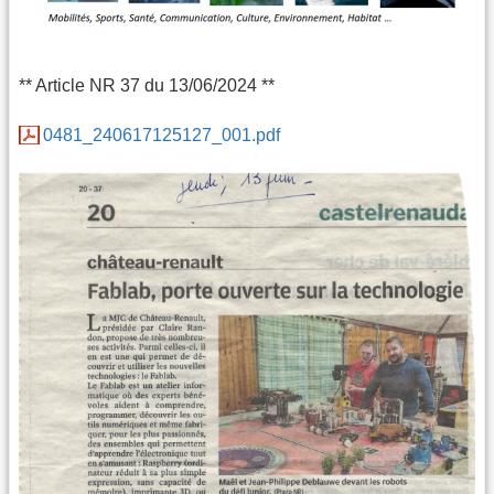
** Article NR 37 du 13/06/2024 **
0481_240617125127_001.pdf