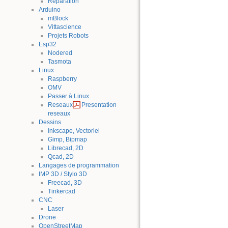
Reparation
Arduino
mBlock
Vittascience
Projets Robots
Esp32
Nodered
Tasmota
Linux
Raspberry
OMV
Passer à Linux
Reseaux
Presentation
reseaux
Dessins
Inkscape, Vectoriel
Gimp, Bipmap
Librecad, 2D
Qcad, 2D
Langages de programmation
IMP 3D / Stylo 3D
Freecad, 3D
Tinkercad
CNC
Laser
Drone
OpenStreetMap