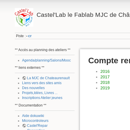
Castel'Lab le Fablab MJC de Châ
Piste :
cr
•
** Accès au planning des ateliers **
Compte re
Agenda/planning/Salons/Mooc
** liens externes **
2016
2017
La MJC de Chateaurenault
2018
Liens vers des sites amis
2019
Des nouvelles
Projets,Idées, Livres ...
Inscriptions Atelier jeunes
** Documentation **
Aide dokuwiki
Microcontroleurs
Castel'Repar