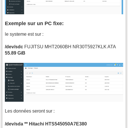
Exemple sur un PC fixe:
le systeme est sur :
/dev/sdc
FUJITSU MHT2060BH NR30T5927KLK ATA
55.89 GiB
Les données seront sur :
/dev/sda ** Hitachi HTS545050A7E380