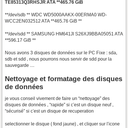
TE85313Q3RHSJR ATA **465.76 GiB
**/dev/sdb ** WDC WD5000AAKX-00ERMA0 WD-
WCC2EN032512 ATA **465.76 GiB **
**/dev/sdd ** SAMSUNG HM641JI S26XJ9BBA05051 ATA
**596.17 GiB **
Nous avons 3 disques de données sur le PC Fixe : sda,
sdb et sdd , nous pourrons nous servir de sdd pour la
sauvegarde …
Nettoyage et formatage des disques
de données
je vous conseil vivement de faire un “nettoyage” des
disques de données , “rapide” si c'est un disque neuf ,
“sécurisé” si c'est un disque de recuperation
selectionner le disque ( fond jaune) , et cliquer sur l'icone