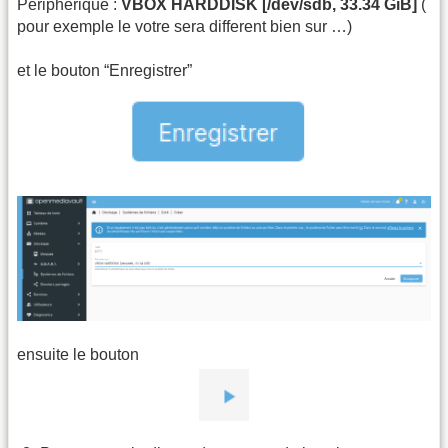
Periphérique :
VBOX HARDDISK [/dev/sdb, 33.34 GiB]
(
pour exemple le votre sera different bien sur …)
et le bouton “Enregistrer”
ensuite le bouton