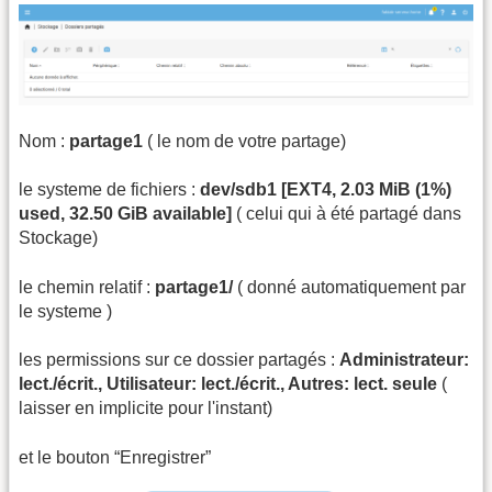
Nom :
partage1
( le nom de votre partage)
le systeme de fichiers :
dev/sdb1 [EXT4, 2.03 MiB (1%)
used, 32.50 GiB available]
( celui qui à été partagé dans
Stockage)
le chemin relatif :
partage1/
( donné automatiquement par
le systeme )
les permissions sur ce dossier partagés :
Administrateur:
lect./écrit., Utilisateur: lect./écrit., Autres: lect. seule
(
laisser en implicite pour l'instant)
et le bouton “Enregistrer”