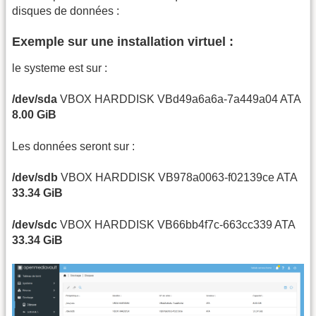
disques de données :
Exemple sur une installation virtuel :
le systeme est sur :
/dev/sda
VBOX HARDDISK VBd49a6a6a-7a449a04 ATA
8.00 GiB
Les données seront sur :
/dev/sdb
VBOX HARDDISK VB978a0063-f02139ce ATA
33.34 GiB
/dev/sdc
VBOX HARDDISK VB66bb4f7c-663cc339 ATA
33.34 GiB