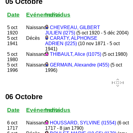
05 Octobre
Date
Evénements
Individus
5 oct
Naissance
CHEVREAU, GILBERT
1920
JULIEN (I275)
(5 oct 1920 - 5 déc 2004)
5 oct
Décès
CARATY, ALPHONSE
1941
ADRIEN (I225)
(10 nov 1871 - 5 oct
1941)
5 oct
Naissance
THIBAULT, Alice (I1075)
(5 oct 1980)
1980
5 oct
Naissance
GERMAIN, Alexandre (I455)
(5 oct
1996
1996)
06 Octobre
Date
Evénements
Individus
6 oct
Naissance
HOUSSARD, SYLVINE (I1554)
(6 oct
1717
1717 - 8 jan 1790)