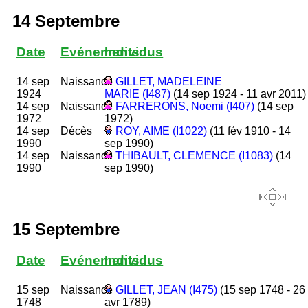
14 Septembre
Date
Evénements
Individus
14 sep
Naissance
GILLET, MADELEINE
1924
MARIE (I487)
(14 sep 1924 - 11 avr 2011)
14 sep
Naissance
FARRERONS, Noemi (I407)
(14 sep
1972
1972)
14 sep
Décès
ROY, AIME (I1022)
(11 fév 1910 - 14
1990
sep 1990)
14 sep
Naissance
THIBAULT, CLEMENCE (I1083)
(14
1990
sep 1990)
15 Septembre
Date
Evénements
Individus
15 sep
Naissance
GILLET, JEAN (I475)
(15 sep 1748 - 26
1748
avr 1789)