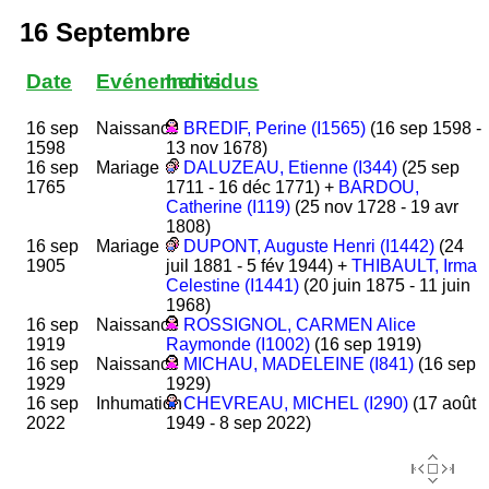
16 Septembre
Date
Evénements
Individus
16 sep
Naissance
BREDIF, Perine (I1565)
(16 sep 1598 -
1598
13 nov 1678)
16 sep
Mariage
DALUZEAU, Etienne (I344)
(25 sep
1765
1711 - 16 déc 1771) +
BARDOU,
Catherine (I119)
(25 nov 1728 - 19 avr
1808)
16 sep
Mariage
DUPONT, Auguste Henri (I1442)
(24
1905
juil 1881 - 5 fév 1944) +
THIBAULT, Irma
Celestine (I1441)
(20 juin 1875 - 11 juin
1968)
16 sep
Naissance
ROSSIGNOL, CARMEN Alice
1919
Raymonde (I1002)
(16 sep 1919)
16 sep
Naissance
MICHAU, MADELEINE (I841)
(16 sep
1929
1929)
16 sep
Inhumation
CHEVREAU, MICHEL (I290)
(17 août
2022
1949 - 8 sep 2022)