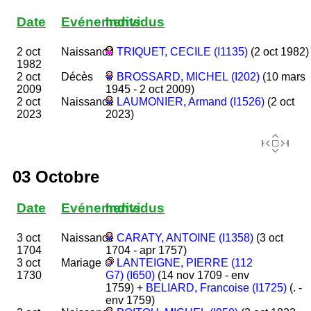
Date
Evénements
Individus
2 oct
Naissance
TRIQUET, CECILE (I1135)
(2 oct 1982)
1982
2 oct
Décès
BROSSARD, MICHEL (I202)
(10 mars
2009
1945 - 2 oct 2009)
2 oct
Naissance
LAUMONIER, Armand (I1526)
(2 oct
2023
2023)
03 Octobre
Date
Evénements
Individus
3 oct
Naissance
CARATY, ANTOINE (I1358)
(3 oct
1704
1704 - apr 1757)
3 oct
Mariage
LANTEIGNE, PIERRE (112
1730
G7) (I650)
(14 nov 1709 - env
1759) +
BELIARD, Francoise (I1725)
(. -
env 1759)