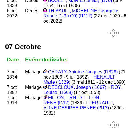
6 oct
Décès
BOULET, MARIE (19 G5) (I170)
(env
1838
1754 - 6 oct 1838)
6 oct
Décès
THIBAULT, MICHELINE Georgette
2022
Renée (1-3a G0) (I1112)
(22 déc 1929 - 6
oct 2022)
07 Octobre
Date
Evénements
Individus
7 oct
Mariage
CARATY, Antoine Jacques (I1328)
(21
1834
nov 1809 - 9 juil 1892) +
HENAULT,
Marie (I1329)
(3 mai 1811 - 12 déc 1890)
7 oct
Mariage
DESCLOUX, Joseph (I1667)
+
ROY,
1882
Louise (I1668)
(17 oct 1858)
7 oct
Mariage
FILLON, ERNEST LEON
1913
RENE (I412)
(1889) +
PERRAULT,
ALINE DESIREE RENEE (I913)
(1896 -
1982)