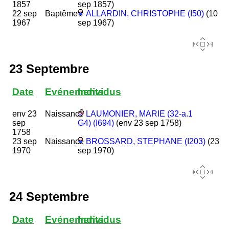
1857
sep 1857)
22 sep
Baptême
ALLARDIN, CHRISTOPHE (I50)
(10
1967
sep 1967)
23 Septembre
Date
Evénements
Individus
env 23
Naissance
LAUMONIER, MARIE (32-a.1
sep
G4) (I694)
(env 23 sep 1758)
1758
23 sep
Naissance
BROSSARD, STEPHANE (I203)
(23
1970
sep 1970)
24 Septembre
Date
Evénements
Individus