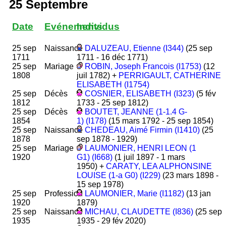
25 Septembre
Date
Evénements
Individus
25 sep
Naissance
DALUZEAU, Etienne (I344)
(25 sep
1711
1711 - 16 déc 1771)
25 sep
Mariage
ROBIN, Joseph Francois (I1753)
(12
1808
juil 1782) +
PERRIGAULT, CATHERINE
ELISABETH (I1754)
25 sep
Décès
COSNIER, ELISABETH (I323)
(5 fév
1812
1733 - 25 sep 1812)
25 sep
Décès
BOUTET, JEANNE (1-1.4 G-
1854
1) (I178)
(15 mars 1792 - 25 sep 1854)
25 sep
Naissance
CHEDEAU, Aimé Firmin (I1410)
(25
1878
sep 1878 - 1929)
25 sep
Mariage
LAUMONIER, HENRI LEON (1
1920
G1) (I668)
(1 juil 1897 - 1 mars
1950) +
CARATY, LEA ALPHONSINE
LOUISE (1-a G0) (I229)
(23 mars 1898 -
15 sep 1978)
25 sep
Profession
LAUMONIER, Marie (I1182)
(13 jan
1920
1879)
25 sep
Naissance
MICHAU, CLAUDETTE (I836)
(25 sep
1935
1935 - 29 fév 2020)