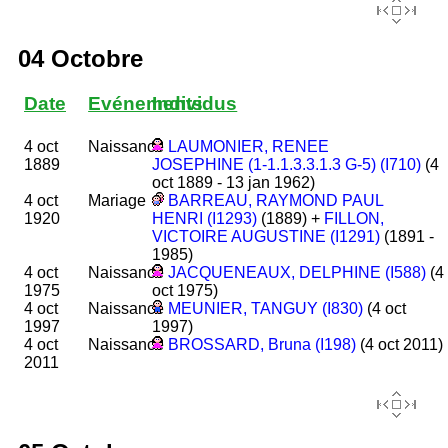
04 Octobre
Date
Evénements
Individus
4 oct
Naissance
LAUMONIER, RENEE
1889
JOSEPHINE (1-1.1.3.3.1.3 G-5) (I710)
(4
oct 1889 - 13 jan 1962)
4 oct
Mariage
BARREAU, RAYMOND PAUL
1920
HENRI (I1293)
(1889) +
FILLON,
VICTOIRE AUGUSTINE (I1291)
(1891 -
1985)
4 oct
Naissance
JACQUENEAUX, DELPHINE (I588)
(4
1975
oct 1975)
4 oct
Naissance
MEUNIER, TANGUY (I830)
(4 oct
1997
1997)
4 oct
Naissance
BROSSARD, Bruna (I198)
(4 oct 2011)
2011