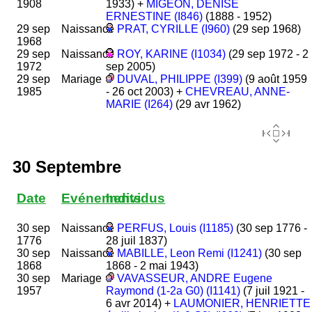
1908
1933) +
MIGEON, DENISE
ERNESTINE (I846)
(1888 - 1952)
29 sep
Naissance
PRAT, CYRILLE (I960)
(29 sep 1968)
1968
29 sep
Naissance
ROY, KARINE (I1034)
(29 sep 1972 - 2
1972
sep 2005)
29 sep
Mariage
DUVAL, PHILIPPE (I399)
(9 août 1959
1985
- 26 oct 2003) +
CHEVREAU, ANNE-
MARIE (I264)
(29 avr 1962)
30 Septembre
Date
Evénements
Individus
30 sep
Naissance
PERFUS, Louis (I1185)
(30 sep 1776 -
1776
28 juil 1837)
30 sep
Naissance
MABILLE, Leon Remi (I1241)
(30 sep
1868
1868 - 2 mai 1943)
30 sep
Mariage
VAVASSEUR, ANDRE Eugene
1957
Raymond (1-2a G0) (I1141)
(7 juil 1921 -
6 avr 2014) +
LAUMONIER, HENRIETTE