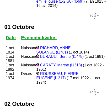
émilie louise (1-2 G0) (I669)
(7 jan 1923 -
16 avr 2014)
01 Octobre
Date
Evénements
Individus
1 oct
Naissance
RICHARD, ANNE
1814
SOLANGE (I1781)
(1 oct 1814)
1 oct
Naissance
BERAULT, Berthe (I1778)
(1 oct 1881)
1881
1 oct
Naissance
CARATY, Marthe (I1313)
(1 oct 1892 -
1892
1961)
1 oct
Décès
ROUSSEAU, PIERRE
1974
EUGENE (I1217)
(17 mai 1922 - 1 oct
1974)
02 Octobre