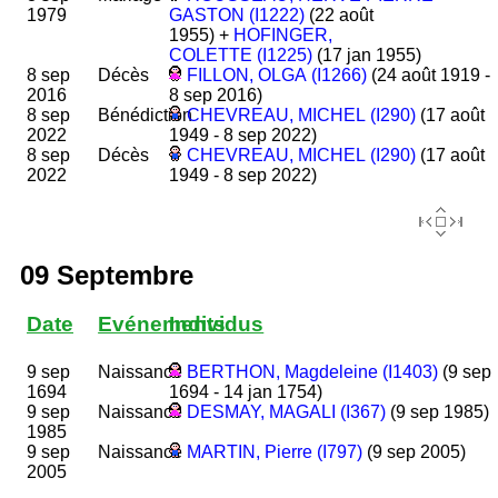
1979
GASTON (I1222)
(22 août
1955) +
HOFINGER,
COLETTE (I1225)
(17 jan 1955)
8 sep
Décès
FILLON, OLGA (I1266)
(24 août 1919 -
2016
8 sep 2016)
8 sep
Bénédiction
CHEVREAU, MICHEL (I290)
(17 août
2022
1949 - 8 sep 2022)
8 sep
Décès
CHEVREAU, MICHEL (I290)
(17 août
2022
1949 - 8 sep 2022)
09 Septembre
Date
Evénements
Individus
9 sep
Naissance
BERTHON, Magdeleine (I1403)
(9 sep
1694
1694 - 14 jan 1754)
9 sep
Naissance
DESMAY, MAGALI (I367)
(9 sep 1985)
1985
9 sep
Naissance
MARTIN, Pierre (I797)
(9 sep 2005)
2005