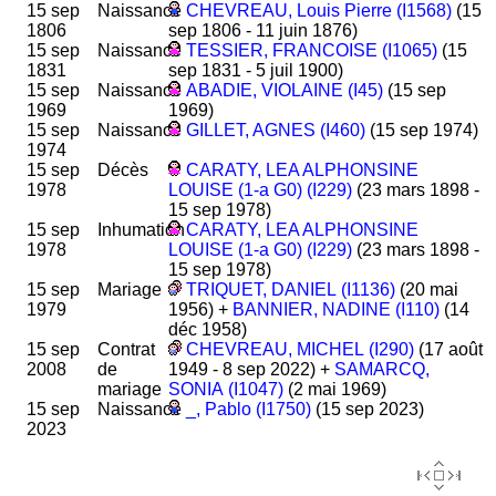
15 sep
Naissance
CHEVREAU, Louis Pierre (I1568)
(15
1806
sep 1806 - 11 juin 1876)
15 sep
Naissance
TESSIER, FRANCOISE (I1065)
(15
1831
sep 1831 - 5 juil 1900)
15 sep
Naissance
ABADIE, VIOLAINE (I45)
(15 sep
1969
1969)
15 sep
Naissance
GILLET, AGNES (I460)
(15 sep 1974)
1974
15 sep
Décès
CARATY, LEA ALPHONSINE
1978
LOUISE (1-a G0) (I229)
(23 mars 1898 -
15 sep 1978)
15 sep
Inhumation
CARATY, LEA ALPHONSINE
1978
LOUISE (1-a G0) (I229)
(23 mars 1898 -
15 sep 1978)
15 sep
Mariage
TRIQUET, DANIEL (I1136)
(20 mai
1979
1956) +
BANNIER, NADINE (I110)
(14
déc 1958)
15 sep
Contrat
CHEVREAU, MICHEL (I290)
(17 août
2008
de
1949 - 8 sep 2022) +
SAMARCQ,
mariage
SONIA (I1047)
(2 mai 1969)
15 sep
Naissance
_, Pablo (I1750)
(15 sep 2023)
2023