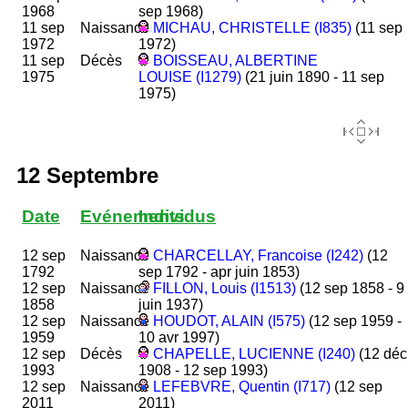
1968
sep 1968)
11 sep
Naissance
MICHAU, CHRISTELLE (I835)
(11 sep
1972
1972)
11 sep
Décès
BOISSEAU, ALBERTINE
1975
LOUISE (I1279)
(21 juin 1890 - 11 sep
1975)
12 Septembre
Date
Evénements
Individus
12 sep
Naissance
CHARCELLAY, Francoise (I242)
(12
1792
sep 1792 - apr juin 1853)
12 sep
Naissance
FILLON, Louis (I1513)
(12 sep 1858 - 9
1858
juin 1937)
12 sep
Naissance
HOUDOT, ALAIN (I575)
(12 sep 1959 -
1959
10 avr 1997)
12 sep
Décès
CHAPELLE, LUCIENNE (I240)
(12 déc
1993
1908 - 12 sep 1993)
12 sep
Naissance
LEFEBVRE, Quentin (I717)
(12 sep
2011
2011)