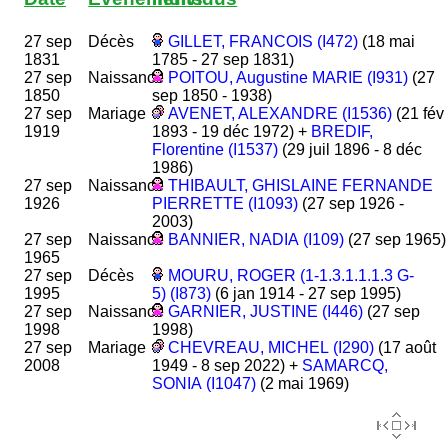
27 sep
Décès
GILLET, FRANCOIS (I472)
(18 mai
1831
1785 - 27 sep 1831)
27 sep
Naissance
POITOU, Augustine MARIE (I931)
(27
1850
sep 1850 - 1938)
27 sep
Mariage
AVENET, ALEXANDRE (I1536)
(21 fév
1919
1893 - 19 déc 1972) +
BREDIF,
Florentine (I1537)
(29 juil 1896 - 8 déc
1986)
27 sep
Naissance
THIBAULT, GHISLAINE FERNANDE
1926
PIERRETTE (I1093)
(27 sep 1926 -
2003)
27 sep
Naissance
BANNIER, NADIA (I109)
(27 sep 1965)
1965
27 sep
Décès
MOURU, ROGER (1-1.3.1.1.1.3 G-
1995
5) (I873)
(6 jan 1914 - 27 sep 1995)
27 sep
Naissance
GARNIER, JUSTINE (I446)
(27 sep
1998
1998)
27 sep
Mariage
CHEVREAU, MICHEL (I290)
(17 août
2008
1949 - 8 sep 2022) +
SAMARCQ,
SONIA (I1047)
(2 mai 1969)