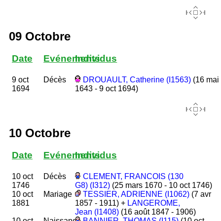
09 Octobre
Date
Evénements
Individus
9 oct
Décès
DROUAULT, Catherine (I1563)
(16 mai
1694
1643 - 9 oct 1694)
10 Octobre
Date
Evénements
Individus
10 oct
Décès
CLEMENT, FRANCOIS (130
1746
G8) (I312)
(25 mars 1670 - 10 oct 1746)
10 oct
Mariage
TESSIER, ADRIENNE (I1062)
(7 avr
1881
1857 - 1911) +
LANGEROME,
Jean (I1408)
(16 août 1847 - 1906)
10 oct
Naissance
BANNIER, THOMAS (I115)
(10 oct