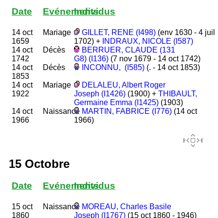
Date
Evénements
Individus
14 oct
Mariage
GILLET, RENE (I498)
(env 1630 - 4 juil
1659
1702) +
INDRAUX, NICOLE (I587)
14 oct
Décès
BERRUER, CLAUDE (131
1742
G8) (I136)
(7 nov 1679 - 14 oct 1742)
14 oct
Décès
INCONNU, (I585)
(. - 14 oct 1853)
1853
14 oct
Mariage
DELALEU, Albert Roger
1922
Joseph (I1426)
(1900) +
THIBAULT,
Germaine Emma (I1425)
(1903)
14 oct
Naissance
MARTIN, FABRICE (I776)
(14 oct
1966
1966)
15 Octobre
Date
Evénements
Individus
15 oct
Naissance
MOREAU, Charles Basile
1860
Joseph (I1767)
(15 oct 1860 - 1946)