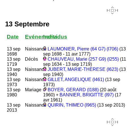
13 Septembre
Date
Evénements
Individus
13 sep
Naissance
LAUMONIER, Pierre (64 G7) (I706)
(13
1698
sep 1698 - 11 avr 1777)
13 sep
Décès
CHAUVEAU, Marie (257 G9) (I255)
(11
1719
sep 1634 - 13 sep 1719)
13 sep
Naissance
JUBERT, MARIE-THERESE (I623)
(13
1940
sep 1940)
13 sep
Naissance
GILLET, ANGELIQUE (I461)
(13 sep
1973
1973)
13 sep
Mariage
BOYER, GERARD (I188)
(20 août
1980
1960) +
BANNIER, BRIGITTE (I97)
(17
avr 1961)
13 sep
Naissance
QUIRIN, THIMEO (I965)
(13 sep 2013)
2013