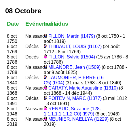
08 Octobre
Date
Evénements
Individus
8 oct
Naissance
FILLON, Martin (I1479)
(8 oct 1750 - 1
1750
août 1819)
8 oct
Décès
THIBAULT, LOUIS (I1107)
(24 août
1769
1712 - 8 oct 1769)
8 oct
Décès
FILLON, Sylvie (I1504)
(15 avr 1786 - 8
1786
oct 1786)
8 oct
Naissance
MILANDRE, Jean (I1509)
(8 oct 1788 -
1788
apr 9 août 1825)
8 oct
Décès
LAUMONIER, PIERRE (16
1840
G5) (I704)
(31 mars 1768 - 8 oct 1840)
8 oct
Naissance
CARATY, Marie Augustine (I1310)
(8
1868
oct 1868 - 14 déc 1944)
8 oct
Décès
POITEVIN, MARC (I1377)
(3 mai 1812
1891
- 8 oct 1891)
8 oct
Naissance
RENAUD, Suzanne (128-
1946
1.1.1.1.1.1.1.2 G0) (I979)
(8 oct 1946)
8 oct
Naissance
MEUNIER, NAELLYA (I1229)
(8 oct
2019
2019)