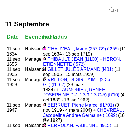
11 Septembre
Date
Evénements
Individus
11 sep
Naissance
CHAUVEAU, Marie (257 G9) (I255)
(11
1634
sep 1634 - 13 sep 1719)
11 sep
Mariage
THIBAULT, JEAN (I1100)
+
HERON,
1655
ETIENNETTE (I572)
11 sep
Naissance
GILLET, JULES ARMAND (I481)
(11
1905
sep 1905 - 15 mars 1959)
11 sep
Mariage
VRILLON, DESIRE AIME (2-3a
1909
G1) (I1162)
(28 mars
1884) +
LAUMONIER, RENEE
JOSEPHINE (1-1.1.3.3.1.3 G-5) (I710)
(4
oct 1889 - 13 jan 1962)
11 sep
Mariage
BERRUET, Pierre Marcel (I1701)
(9
1947
nov 1919 - 4 mars 2004) +
CHEVREAU,
Jacqueline Andree Germaine (I1699)
(18
fév 1927)
11 sep
Naissance
PERROLAN, FABIENNE (I915)
(11