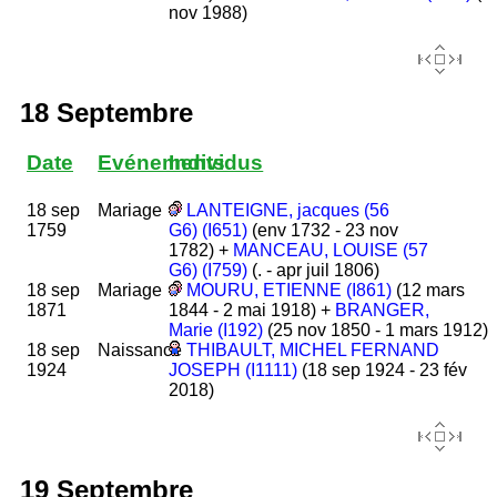
nov 1988)
18 Septembre
Date
Evénements
Individus
18 sep
Mariage
LANTEIGNE, jacques (56
1759
G6) (I651)
(env 1732 - 23 nov
1782) +
MANCEAU, LOUISE (57
G6) (I759)
(. - apr juil 1806)
18 sep
Mariage
MOURU, ETIENNE (I861)
(12 mars
1871
1844 - 2 mai 1918) +
BRANGER,
Marie (I192)
(25 nov 1850 - 1 mars 1912)
18 sep
Naissance
THIBAULT, MICHEL FERNAND
1924
JOSEPH (I1111)
(18 sep 1924 - 23 fév
2018)
19 Septembre