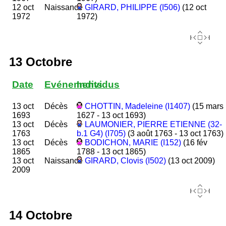
12 oct
Naissance
GIRARD, PHILIPPE (I506)
(12 oct
1972
1972)
13 Octobre
Date
Evénements
Individus
13 oct
Décès
CHOTTIN, Madeleine (I1407)
(15 mars
1693
1627 - 13 oct 1693)
13 oct
Décès
LAUMONIER, PIERRE ETIENNE (32-
1763
b.1 G4) (I705)
(3 août 1763 - 13 oct 1763)
13 oct
Décès
BODICHON, MARIE (I152)
(16 fév
1865
1788 - 13 oct 1865)
13 oct
Naissance
GIRARD, Clovis (I502)
(13 oct 2009)
2009
14 Octobre