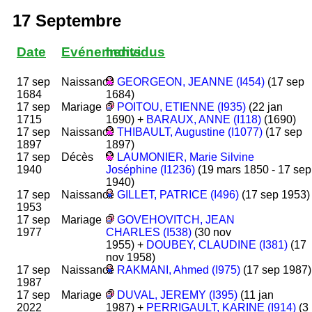
17 Septembre
Date
Evénements
Individus
17 sep
Naissance
GEORGEON, JEANNE (I454)
(17 sep
1684
1684)
17 sep
Mariage
POITOU, ETIENNE (I935)
(22 jan
1715
1690) +
BARAUX, ANNE (I118)
(1690)
17 sep
Naissance
THIBAULT, Augustine (I1077)
(17 sep
1897
1897)
17 sep
Décès
LAUMONIER, Marie Silvine
1940
Joséphine (I1236)
(19 mars 1850 - 17 sep
1940)
17 sep
Naissance
GILLET, PATRICE (I496)
(17 sep 1953)
1953
17 sep
Mariage
GOVEHOVITCH, JEAN
1977
CHARLES (I538)
(30 nov
1955) +
DOUBEY, CLAUDINE (I381)
(17
nov 1958)
17 sep
Naissance
RAKMANI, Ahmed (I975)
(17 sep 1987)
1987
17 sep
Mariage
DUVAL, JEREMY (I395)
(11 jan
2022
1987) +
PERRIGAULT, KARINE (I914)
(3