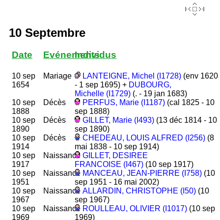
10 Septembre
Date
Evénements
Individus
10 sep
Mariage
LANTEIGNE, Michel (I1728)
(env 1620
1654
- 1 sep 1695) +
DUBOURG,
Michelle (I1729)
(. - 19 jan 1683)
10 sep
Décès
PERFUS, Marie (I1187)
(cal 1825 - 10
1888
sep 1888)
10 sep
Décès
GILLET, Marie (I493)
(13 déc 1814 - 10
1890
sep 1890)
10 sep
Décès
CHEDEAU, LOUIS ALFRED (I256)
(8
1914
mai 1838 - 10 sep 1914)
10 sep
Naissance
GILLET, DESIREE
1917
FRANCOISE (I467)
(10 sep 1917)
10 sep
Naissance
MANCEAU, JEAN-PIERRE (I758)
(10
1951
sep 1951 - 16 mai 2002)
10 sep
Naissance
ALLARDIN, CHRISTOPHE (I50)
(10
1967
sep 1967)
10 sep
Naissance
ROULLEAU, OLIVIER (I1017)
(10 sep
1969
1969)