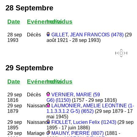
28 Septembre
Date
Evénements
Individus
28 sep
Décès
GILLET, JEAN FRANCOIS (I478)
(29
1993
août 1921 - 28 sep 1993)
29 Septembre
Date
Evénements
Individus
29 sep
Décès
VERNIER, MARIE (59
1816
G6) (I1150)
(1757 - 29 sep 1816)
29 sep
Naissance
LAUMONIER, AMELIE LEONTINE (1-
1879
1.1.3.3.1.2 G-5) (I652)
(29 sep 1879 - 17
mai 1945)
29 sep
Naissance
FIOLLET, Lucien Felix (I1243)
(29 sep
1895
1895 - 17 juin 1886)
29 sep
Mariage
MAUNY, PIERRE (I807)
(1881 -