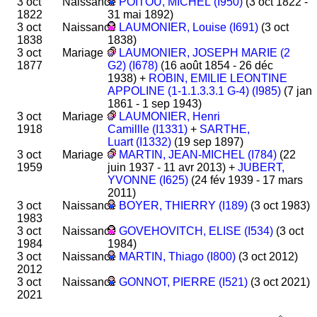
3 oct
Naissance
POITOU, MICHEL (I950)
(3 oct 1822 -
1822
31 mai 1892)
3 oct
Naissance
LAUMONIER, Louise (I691)
(3 oct
1838
1838)
3 oct
Mariage
LAUMONIER, JOSEPH MARIE (2
1877
G2) (I678)
(16 août 1854 - 26 déc
1938) +
ROBIN, EMILIE LEONTINE
APPOLINE (1-1.1.3.3.1 G-4) (I985)
(7 jan
1861 - 1 sep 1943)
3 oct
Mariage
LAUMONIER, Henri
1918
Camillle (I1331)
+
SARTHE,
Luart (I1332)
(19 sep 1897)
3 oct
Mariage
MARTIN, JEAN-MICHEL (I784)
(22
1959
juin 1937 - 11 avr 2013) +
JUBERT,
YVONNE (I625)
(24 fév 1939 - 17 mars
2011)
3 oct
Naissance
BOYER, THIERRY (I189)
(3 oct 1983)
1983
3 oct
Naissance
GOVEHOVITCH, ELISE (I534)
(3 oct
1984
1984)
3 oct
Naissance
MARTIN, Thiago (I800)
(3 oct 2012)
2012
3 oct
Naissance
GONNOT, PIERRE (I521)
(3 oct 2021)
2021