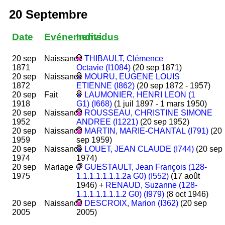
20 Septembre
Date
Evénements
Individus
20 sep
Naissance
THIBAULT, Clémence
1871
Octavie (I1084)
(20 sep 1871)
20 sep
Naissance
MOURU, EUGENE LOUIS
1872
ETIENNE (I862)
(20 sep 1872 - 1957)
20 sep
Fait
LAUMONIER, HENRI LEON (1
1918
G1) (I668)
(1 juil 1897 - 1 mars 1950)
20 sep
Naissance
ROUSSEAU, CHRISTINE SIMONE
1952
ANDREE (I1221)
(20 sep 1952)
20 sep
Naissance
MARTIN, MARIE-CHANTAL (I791)
(20
1959
sep 1959)
20 sep
Naissance
LOUET, JEAN CLAUDE (I744)
(20 sep
1974
1974)
20 sep
Mariage
GUESTAULT, Jean François (128-
1975
1.1.1.1.1.1.1.2a G0) (I552)
(17 août
1946) +
RENAUD, Suzanne (128-
1.1.1.1.1.1.1.2 G0) (I979)
(8 oct 1946)
20 sep
Naissance
DESCROIX, Marion (I362)
(20 sep
2005
2005)