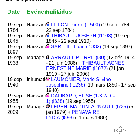
Date
Evénements
Individus
19 sep
Naissance
FILLON, Pierre (I1503)
(19 sep 1784 -
1784
22 sep 1784)
19 sep
Naissance
THIBAULT, JOSEPH (I1103)
(19 sep
1845
1845 - 22 août 1910)
19 sep
Naissance
SARTHE, Luart (I1332)
(19 sep 1897)
1897
19 sep
Mariage
ARRAULT, PIERRE (I80)
(12 déc 1914
1938
- 21 juin 1986) +
THIBAULT, AGNES
ERNESTINE MARIE (I1072)
(21 jan
1919 - 27 juin 2006)
19 sep
Inhumation
LAUMONIER, Marie Silvine
1940
Joséphine (I1236)
(19 mars 1850 - 17 sep
1940)
19 sep
Naissance
DALIBARD, ELISE (1-3.2a G-
1955
1) (I338)
(19 sep 1955)
19 sep
Mariage
LEPEN- MARTIN, ARNAULT (I725)
(5
2009
jan 1979) +
PENAVAIRE,
LYDIA (I898)
(11 mars 1980)