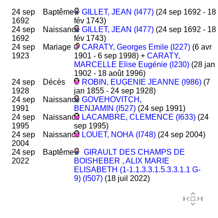
24 sep
Baptême
GILLET, JEAN (I477)
(24 sep 1692 - 18
1692
fév 1743)
24 sep
Naissance
GILLET, JEAN (I477)
(24 sep 1692 - 18
1692
fév 1743)
24 sep
Mariage
CARATY, Georges Emile (I227)
(6 avr
1923
1901 - 6 sep 1998) +
CARATY,
MARCELLE Elise Eugénie (I230)
(28 jan
1902 - 18 août 1996)
24 sep
Décès
ROBIN, EUGENIE JEANNE (I986)
(7
1928
jan 1855 - 24 sep 1928)
24 sep
Naissance
GOVEHOVITCH,
1991
BENJAMIN (I527)
(24 sep 1991)
24 sep
Naissance
LACAMBRE, CLEMENCE (I633)
(24
1995
sep 1995)
24 sep
Naissance
LOUET, NOHA (I748)
(24 sep 2004)
2004
24 sep
Baptême
GIRAULT DES CHAMPS DE
2022
BOISHEBER , ALIX MARIE
ELISABETH (1-1.1.3.3.1.5.3.3.1.1 G-
9) (I507)
(18 juil 2022)