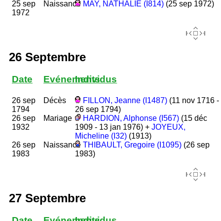
25 sep
Naissance
MAY, NATHALIE (I814)
(25 sep 1972)
1972
26 Septembre
Date
Evénements
Individus
26 sep
Décès
FILLON, Jeanne (I1487)
(11 nov 1716 -
1794
26 sep 1794)
26 sep
Mariage
HARDION, Alphonse (I567)
(15 déc
1932
1909 - 13 jan 1976) +
JOYEUX,
Micheline (I32)
(1913)
26 sep
Naissance
THIBAULT, Gregoire (I1095)
(26 sep
1983
1983)
27 Septembre
Date
Evénements
Individus