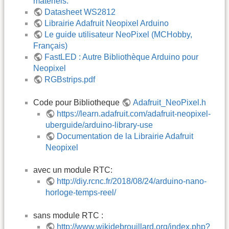
matériels.
Datasheet WS2812
Librairie Adafruit Neopixel Arduino
Le guide utilisateur NeoPixel (MCHobby,
Français)
FastLED : Autre Bibliothèque Arduino pour
Neopixel
RGBstrips.pdf
Code pour Bibliotheque
Adafruit_NeoPixel.h
https://learn.adafruit.com/adafruit-neopixel-
uberguide/arduino-library-use
Documentation de la Librairie Adafruit
Neopixel
avec un module RTC:
http://diy.rcnc.fr/2018/08/24/arduino-nano-
horloge-temps-reel/
sans module RTC :
http://www.wikidebrouillard.org/index.php?